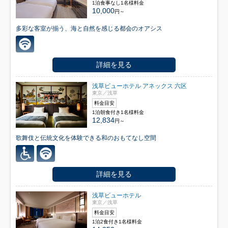
1泊食事なし1名様料金
10,000
円～
多彩な客室が揃う、海と自然を感じる都会のオアシス
詳細を見る
浅草ビューホテル アネックス 六区
東京／浅草
料金目安
1泊朝食付き1名様料金
12,834
円～
歌舞伎と伝統文化を体験できる和のおもてなし空間
詳細を見る
浅草ビューホテル
東京／浅草
料金目安
1泊2食付き1名様料金