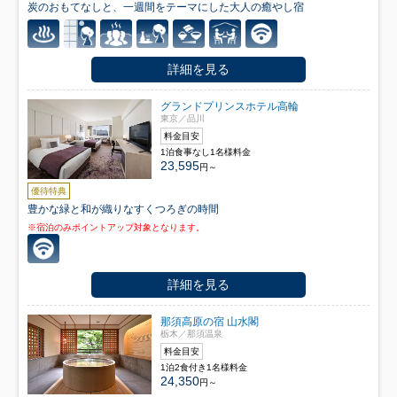
炭のおもてなしと、一週間をテーマにした大人の癒やし宿
詳細を見る
グランドプリンスホテル高輪
東京／品川
料金目安
1泊食事なし1名様料金
23,595
円～
優待特典
豊かな緑と和が織りなすくつろぎの時間
※宿泊のみポイントアップ対象となります。
詳細を見る
那須高原の宿 山水閣
栃木／那須温泉
料金目安
1泊2食付き1名様料金
24,350
円～