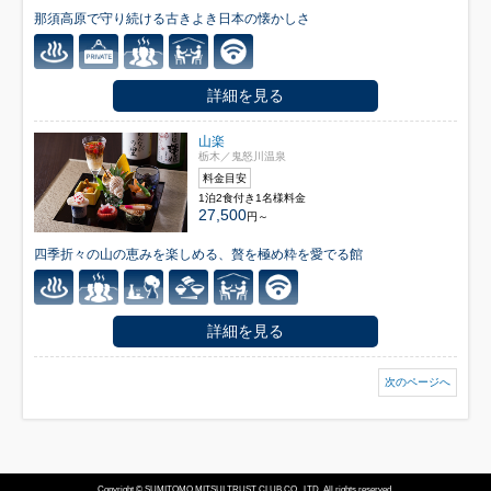
那須高原で守り続ける古きよき日本の懐かしさ
詳細を見る
山楽
栃木／鬼怒川温泉
料金目安
1泊2食付き1名様料金
27,500
円～
四季折々の山の恵みを楽しめる、贅を極め粋を愛でる館
詳細を見る
次のページへ
Copyright © SUMITOMO MITSUI TRUST CLUB CO., LTD. All rights reserved.