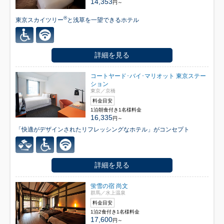
14,353
円～
®
東京スカイツリー
と浅草を一望できるホテル
詳細を見る
コートヤード･バイ･マリオット 東京ステー
ション
東京／京橋
料金目安
1泊朝食付き1名様料金
16,335
円～
「快適がデザインされたリフレッシングなホテル」がコンセプト
詳細を見る
蛍雪の宿 尚文
群馬／水上温泉
料金目安
1泊2食付き1名様料金
17,600
円～