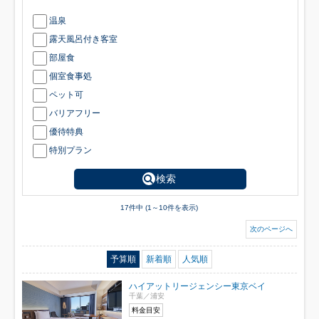
温泉
露天風呂付き客室
部屋食
個室食事処
ペット可
バリアフリー
優待特典
特別プラン
検索
17件中 (1～10件を表示)
次のページへ
予算順
新着順
人気順
ハイアットリージェンシー東京ベイ
千葉／浦安
料金目安