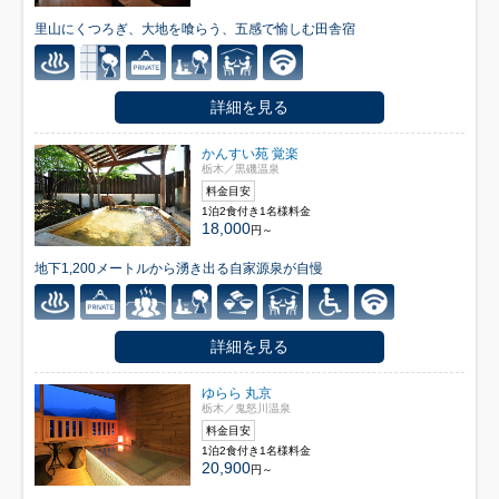
里山にくつろぎ、大地を喰らう、五感で愉しむ田舎宿
詳細を見る
かんすい苑 覚楽
栃木／黒磯温泉
料金目安
1泊2食付き1名様料金
18,000
円～
地下1,200メートルから湧き出る自家源泉が自慢
詳細を見る
ゆらら 丸京
栃木／鬼怒川温泉
料金目安
1泊2食付き1名様料金
20,900
円～