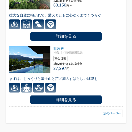
1泊2食付き1名様料金
60,150
円～
雄大な自然に抱かれて、愛犬とともに心ゆくまでくつろぐ
詳細を見る
龍宮殿
神奈川／箱根蛸川温泉
料金目安
1泊2食付き1名様料金
27,297
円～
まずは、じっくりと富士山と芦ノ湖のすばらしい眺望を
詳細を見る
次のページへ