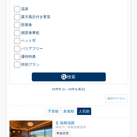
温泉
露天風呂付き客室
部屋食
個室食事処
ペット可
バリアフリー
優待特典
特別プラン
検索
22件中 (1～10件を表示)
次のページへ
予算順
新着順
人気順
玄 箱根強羅
神奈川／箱根強羅温泉
料金目安