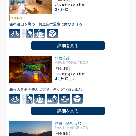
1泊2食付き1名様料金
39,600
円～
優待特典
箱根連山を眺め、黄金色の温泉に癒やされる
詳細を見る
箱根吟遊
神奈川／箱根宮ノ下温泉
料金目安
1泊2食付き1名様料金
42,500
円～
箱根の自然を贅沢に堪能、全室客室露天風呂
詳細を見る
箱根小涌園 天悠
神奈川／箱根小涌谷温泉
料金目安