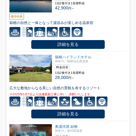
1泊2食付き1名様料金
42,900
円～
優待特典
箱根の自然と一体となって湯浴みが楽しめる温泉宿
詳細を見る
箱根ハイランドホテル
神奈川／箱根仙石原温泉
料金目安
1泊2食付き1名様料金
28,000
円～
広大な敷地からなる美しい自然の景観を有するリゾート
※2025年5月7日より設備更新工事に伴い、休館いたします。
詳細を見る
奥湯河原 結唯
神奈川／湯河原温泉