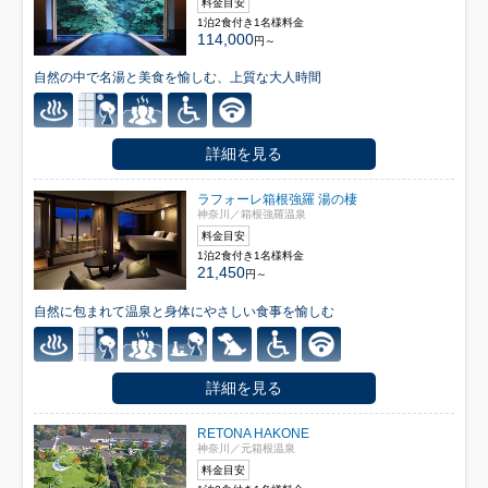
料金目安
1泊2食付き1名様料金
114,000
円～
自然の中で名湯と美食を愉しむ、上質な大人時間
詳細を見る
ラフォーレ箱根強羅 湯の棲
神奈川／箱根強羅温泉
料金目安
1泊2食付き1名様料金
21,450
円～
自然に包まれて温泉と身体にやさしい食事を愉しむ
詳細を見る
RETONA HAKONE
神奈川／元箱根温泉
料金目安