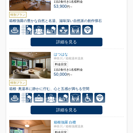
1泊2食付き1名様料金
53,900
円～
特別プラン
箱根強羅の豊かな自然と名湯、滋味深い自然派の創作懐石
詳細を見る
はつはな
神奈川／箱根湯本温泉
料金目安
1泊2食付き1名様料金
50,000
円～
特別プラン
箱根･奥湯本に静かに佇む、心と五感が満ちる空間
詳細を見る
箱根強羅 白檀
神奈川／箱根強羅温泉
料金目安