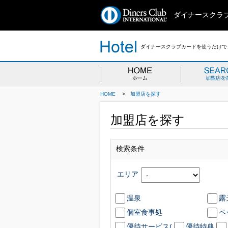
ダイナースクラ
ダイナースクラブカードを使うだけで、
HOME
>
加盟店を探す
加盟店を探す
検索条件
エリア
温泉
露
個室食事処
ペ
優待サービス(
優待特典