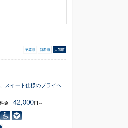
予算順
新着順
人気順
、スイート仕様のプライベ
42,000
様料金
円～