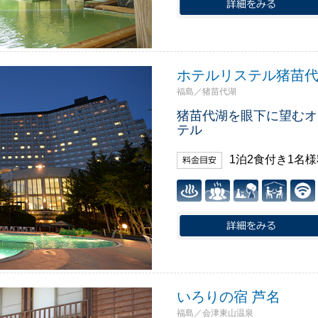
ホテルリステル猪苗代
福島／猪苗代湖
猪苗代湖を眼下に望むオ
テル
1泊2食付き1名
いろりの宿 芦名
福島／会津東山温泉