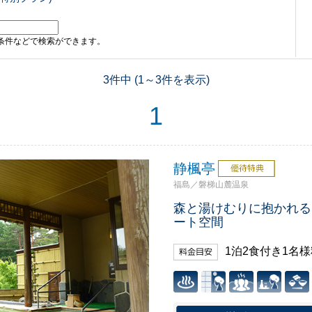
条件などで検索ができます。
3件中 (1～3件を表示)
1
静楓亭
福島／磐梯山麓温泉
森と湯けむりに抱かれる
ート空間
1泊2食付き1名