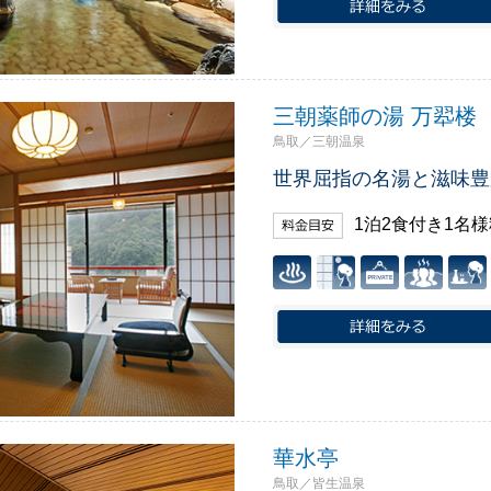
三朝薬師の湯 万翆楼
鳥取／三朝温泉
世界屈指の名湯と滋味豊
1泊2食付き1名
華水亭
鳥取／皆生温泉