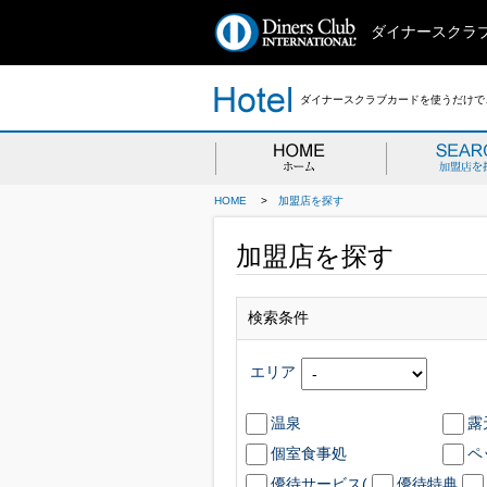
ダイナースクラ
ダイナースクラブカードを使うだけで、
HOME
>
加盟店を探す
加盟店を探す
検索条件
エリア
温泉
露
個室食事処
ペ
優待サービス(
優待特典