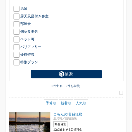
温泉
露天風呂付き客室
部屋食
個室食事処
ペット可
バリアフリー
優待特典
特別プラン
検索
2件中 (1～2件を表示)
予算順
新着順
人気順
こらんの湯 錦江楼
鹿児島／指宿温泉
料金目安
1泊2食付き1名様料金