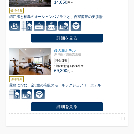
14,850
円～
優待特典
錦江湾と桜島のオーシャンパノラマと、自家源泉の美肌湯
詳細を見る
藤の花ホテル
鹿児島／霧島温泉郷
料金目安
1泊2食付き1名様料金
69,300
円～
優待特典
霧島に佇む、全3室の高級スモールラグジュアリーホテル
詳細を見る