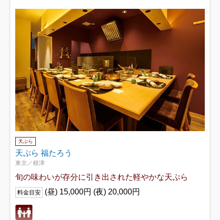
天ぷら
天ぷら 福たろう
東京／根津
旬の味わいが存分に引き出された軽やかな天ぷら
(昼) 15,000円 (夜) 20,000円
料金目安