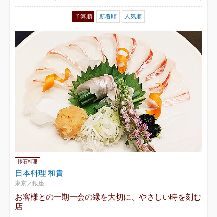
予算順
新着順
人気順
懐石料理
日本料理 和貴
東京／銀座
お客様との一期一会の縁を大切に、やさしい時を刻む
店