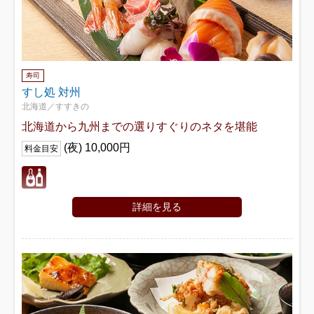
寿司
すし処 対州
北海道／すすきの
北海道から九州までの選りすぐりのネタを堪能
(夜) 10,000円
料金目安
詳細を見る