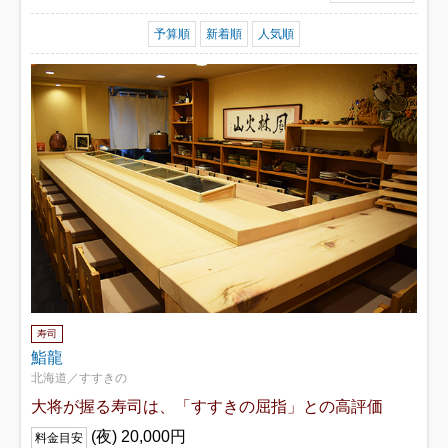
予算順
新着順
人気順
寿司
鮨龍
北海道／すすきの
大将が握る寿司は、「すすきの屈指」との高評価
(夜) 20,000円
料金目安