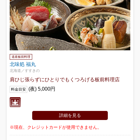
道産板前料理
北味処 福丸
北海道／すすきの
肩ひじ張らずにひとりでもくつろげる板前料理店
(夜) 5,000円
料金目安
詳細を見る
※現在、クレジットカードが使用できません。