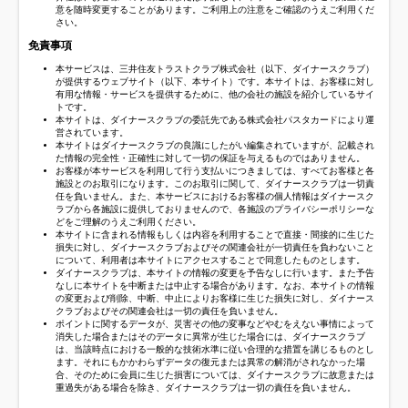
意を随時変更することがあります。ご利用上の注意をご確認のうえご利用くだ
さい。
免責事項
本サービスは、三井住友トラストクラブ株式会社（以下、ダイナースクラブ）
が提供するウェブサイト（以下、本サイト）です。本サイトは、お客様に対し
有用な情報・サービスを提供するために、他の会社の施設を紹介しているサイ
トです。
本サイトは、ダイナースクラブの委託先である株式会社パスタカードにより運
営されています。
本サイトはダイナースクラブの良識にしたがい編集されていますが、記載され
た情報の完全性・正確性に対して一切の保証を与えるものではありません。
お客様が本サービスを利用して行う支払いにつきましては、すべてお客様と各
施設とのお取引になります。このお取引に関して、ダイナースクラブは一切責
任を負いません。また、本サービスにおけるお客様の個人情報はダイナースク
ラブから各施設に提供しておりませんので、各施設のプライバシーポリシーな
どをご理解のうえご利用ください。
本サイトに含まれる情報もしくは内容を利用することで直接・間接的に生じた
損失に対し、ダイナースクラブおよびその関連会社が一切責任を負わないこと
について、利用者は本サイトにアクセスすることで同意したものとします。
ダイナースクラブは、本サイトの情報の変更を予告なしに行います。また予告
なしに本サイトを中断または中止する場合があります。なお、本サイトの情報
の変更および削除、中断、中止によりお客様に生じた損失に対し、ダイナース
クラブおよびその関連会社は一切の責任を負いません。
ポイントに関するデータが、災害その他の変事などやむをえない事情によって
消失した場合またはそのデータに異常が生じた場合には、ダイナースクラブ
は、当該時点における一般的な技術水準に従い合理的な措置を講じるものとし
ます。それにもかかわらずデータの復元または異常の解消がされなかった場
合、そのために会員に生じた損害については、ダイナースクラブに故意または
重過失がある場合を除き、ダイナースクラブは一切の責任を負いません。