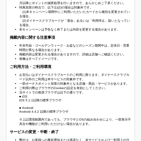
月以降にポイントの減算処理を行いますので、あらかじめご了承ください。
特典加算の時点で、以下(1)(2)の場合は対象外です。
(1)本キャンペーン期間中にご利用いただいたカードから種別を変更されてい
る場合。
(2)ダイナースクラブカードが「退会」あるいは「利用停止」扱いとなってい
る場合。
本キャンペーンは予告なく終了または内容を変更する場合があります。
掲載内容に関する注意事項
年末年始・ゴールデンウィーク・お盆などのシーズン期間中は、定休日・営業
時間が異なる場合があります。
掲載内容は変更される場合がありますので、詳細は店舗へご確認ください。
画像はすべてイメージです。
ご利用方法・ご利用環境
お支払いはダイナースクラブカードのご利用に限ります。ダイナースクラブカ
ード以外のご利用は本サービスの対象外です。
一部ボーナスポイント加算の対象外となる店舗・商品・サービスがあります。
ご利用の際はブラウザのCookieの設定を有効にしてください。
当サイトでの推奨ブラウザは以下の通りです。
■ iOS
iOS 5.1.1以降の標準ブラウザ
■ Android
Android 4.4.2 以降の標準ブラウザ
※上記環境範囲内であっても、ブラウザとOSの組み合わせにより、一部表示不
具合や機能がご利用いただけない場合があります。
サービスの変更・中断・終了
弊社は、お客様への事前通知または承諾なく、本サービスおよびご利用上の注