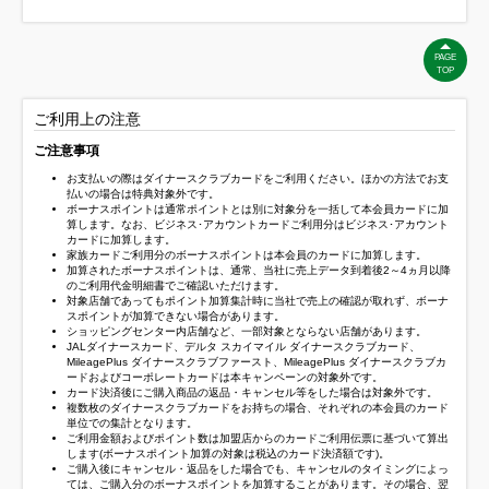
PAGE
TOP
ご利用上の注意
ご注意事項
お支払いの際はダイナースクラブカードをご利用ください。ほかの方法でお支
払いの場合は特典対象外です。
ボーナスポイントは通常ポイントとは別に対象分を一括して本会員カードに加
算します。なお、ビジネス･アカウントカードご利用分はビジネス･アカウント
カードに加算します。
家族カードご利用分のボーナスポイントは本会員のカードに加算します。
加算されたボーナスポイントは、通常、当社に売上データ到着後2～4ヵ月以降
のご利用代金明細書でご確認いただけます。
対象店舗であってもポイント加算集計時に当社で売上の確認が取れず、ボーナ
スポイントが加算できない場合があります。
ショッピングセンター内店舗など、一部対象とならない店舗があります。
JALダイナースカード、デルタ スカイマイル ダイナースクラブカード、
MileagePlus ダイナースクラブファースト、MileagePlus ダイナースクラブカ
ードおよびコーポレートカードは本キャンペーンの対象外です。
カード決済後にご購入商品の返品・キャンセル等をした場合は対象外です。
複数枚のダイナースクラブカードをお持ちの場合、それぞれの本会員のカード
単位での集計となります。
ご利用金額およびポイント数は加盟店からのカードご利用伝票に基づいて算出
します(ボーナスポイント加算の対象は税込のカード決済額です)。
ご購入後にキャンセル・返品をした場合でも、キャンセルのタイミングによっ
ては、ご購入分のボーナスポイントを加算することがあります。その場合、翌