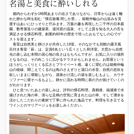
都内からわずか1時間あまりの近さでありながら、日常からは遠く離
れた静かな時を刻む「懐石旅庵 阿しか里」。箱根外輪山の山並みを見
渡す山あいにひっそりと佇みます。万葉の趣を再現した二千坪の日本庭
園、数寄屋造りの建築美、湯河原の温泉、そして上質を知る大人の舌を
満足させる懐石料理。創業約80年の歴史で培ったおもてなしの心でゲ
ストを迎えます。
客室は自然美と静けさが共存した19室。そのなかでも別館の露天風
呂付き客室「萩」は、定員6名という広々とした和洋室。大窓から自然
光の差し込む本間の居心地の良さはもちろんですが、お気に入りの場所
となるのは、その向こうに広がるテラスかもしれません。お部屋という
ほうがしっくりとくる広さとプライベート感。遠くに望むのは箱根外輪
山の稜線、聞こえてくるのは鳥のさえずりと湯口の水音。自然の息吹を
欲しいままに堪能しながら、源泉かけ流しの湯を楽しむもよし、カウチ
ソファーに寝そべるもよし。静かに流れる時間に肩の力が抜けていくの
がわかります。
ひと息ついたあとの楽しみは、評判の懐石料理。真鶴港、福浦港で水
揚げされた海の幸、清らな足柄の空気に育まれた山の幸、そして湧水を
活かしたこだわりの素材で丁寧に作られた逸品です。料理を引き立てる
ワインとのマリアージュをお楽しみください。