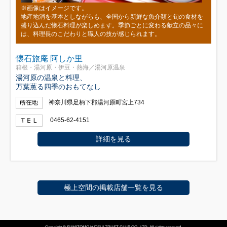
※画像はイメージです。
地産地消を基本としながらも、全国から新鮮な魚介類と旬の食材を
盛り込んだ懐石料理が楽しめます。季節ごとに変わる献立の品々に
は、料理長のこだわりと職人の技が感じられます。
懐石旅庵 阿しか里
箱根・湯河原・伊豆・熱海／湯河原温泉
湯河原の温泉と料理、
万葉薫る四季のおもてなし
神奈川県足柄下郡湯河原町宮上734
0465-62-4151
詳細を見る
極上空間の掲載店舗一覧を見る