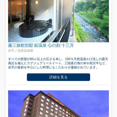
藤三旅館別邸 鉛温泉 心の刻 十三月
岩手／花巻温泉郷
すべての部屋が60㎡以上の広さを有し、100％天然温泉かけ流しの露天
風呂を備えたラグジュアリースイート。三陸産の海の幸や前沢牛など、
岩手の食材を中心にした料理にもこだわりが凝縮されています。
詳細を見る