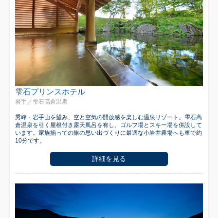
雫石プリンスホテル
岩手／雫石高倉温泉
秀峰・岩手山を望み、空と空気の開放感を楽しむ温泉リゾート。雫石高
倉温泉を引く屋根付き露天風呂を有し、ゴルフ場とスキー場を併設して
います。家族揃っての旅の思い出づくりに最適な小岩井農場へも車で約
10分です。
詳細を見る