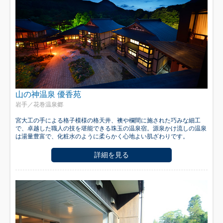
山の神温泉 優香苑
岩手／花巻温泉郷
宮大工の手による格子模様の格天井、襖や欄間に施された巧みな細工
で、卓越した職人の技を堪能できる珠玉の温泉宿。源泉かけ流しの温泉
は湯量豊富で、化粧水のように柔らかく心地よい肌ざわりです。
詳細を見る