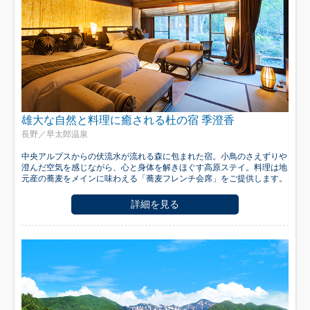
雄大な自然と料理に癒される杜の宿 季澄香
長野／早太郎温泉
中央アルプスからの伏流水が流れる森に包まれた宿。小鳥のさえずりや
澄んだ空気を感じながら、心と身体を解きほぐす高原ステイ。料理は地
元産の蕎麦をメインに味わえる「蕎麦フレンチ会席」をご提供します。
詳細を見る