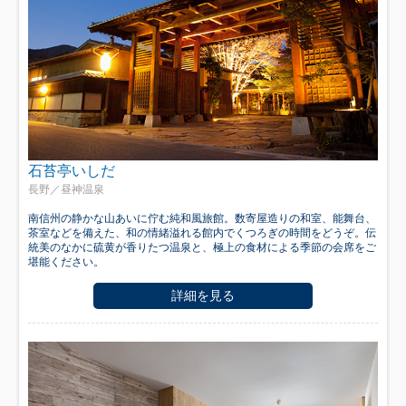
石苔亭いしだ
長野／昼神温泉
南信州の静かな山あいに佇む純和風旅館。数寄屋造りの和室、能舞台、
茶室などを備えた、和の情緒溢れる館内でくつろぎの時間をどうぞ。伝
統美のなかに硫黄が香りたつ温泉と、極上の食材による季節の会席をご
堪能ください。
詳細を見る