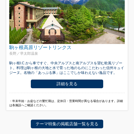
駒ヶ根高原リゾートリンクス
長野／早太郎温泉
駒ヶ根I.C.から車ですぐ、中央アルプスと南アルプスを望む欧風リゾー
ト。料理は駒ヶ根の大地と水で育った地のものにこだわった信州キュイ
ジーヌ。名物の「あっぷる豚」はここでしか味わえない逸品です。
詳細を見る
・年末年始・お盆などの繁忙期は、定休日・営業時間が異なる場合があります。詳細
は各施設へご確認ください。
テーマ特集の掲載店舗一覧を見る