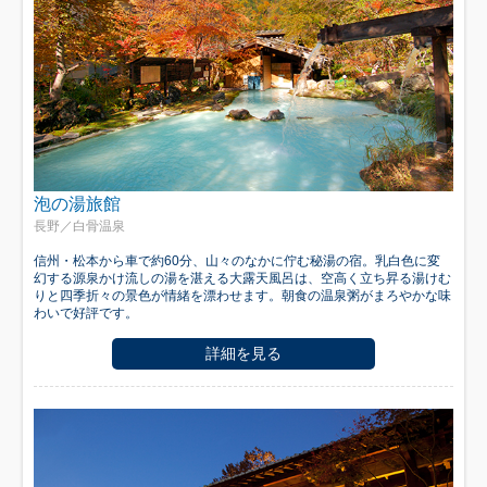
泡の湯旅館
長野／白骨温泉
信州・松本から車で約60分、山々のなかに佇む秘湯の宿。乳白色に変
幻する源泉かけ流しの湯を湛える大露天風呂は、空高く立ち昇る湯けむ
りと四季折々の景色が情緒を漂わせます。朝食の温泉粥がまろやかな味
わいで好評です。
詳細を見る