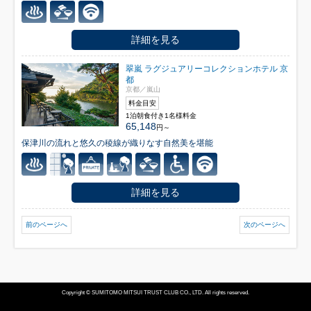
詳細を見る
翠嵐 ラグジュアリーコレクションホテル 京
都
京都／嵐山
料金目安
1泊朝食付き1名様料金
65,148
円～
保津川の流れと悠久の稜線が織りなす自然美を堪能
詳細を見る
前のページへ
次のページへ
Copyright © SUMITOMO MITSUI TRUST CLUB CO., LTD. All rights reserved.