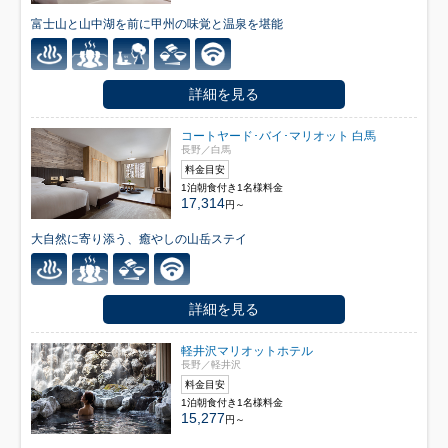
富士山と山中湖を前に甲州の味覚と温泉を堪能
詳細を見る
コートヤード･バイ･マリオット 白馬
長野／白馬
料金目安
1泊朝食付き1名様料金
17,314
円～
大自然に寄り添う、癒やしの山岳ステイ
詳細を見る
軽井沢マリオットホテル
長野／軽井沢
料金目安
1泊朝食付き1名様料金
15,277
円～