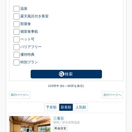
温泉
露天風呂付き客室
部屋食
個室食事処
ペット可
バリアフリー
優待特典
特別プラン
検索
225件中 (81～90件を表示)
前のページへ
次のページへ
予算順
新着順
人気順
三養荘
静岡／伊豆長岡温泉
料金目安