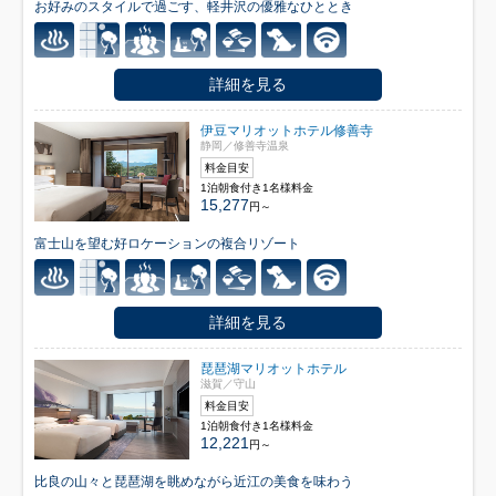
お好みのスタイルで過ごす、軽井沢の優雅なひととき
詳細を見る
伊豆マリオットホテル修善寺
静岡／修善寺温泉
料金目安
1泊朝食付き1名様料金
15,277
円～
富士山を望む好ロケーションの複合リゾート
詳細を見る
琵琶湖マリオットホテル
滋賀／守山
料金目安
1泊朝食付き1名様料金
12,221
円～
比良の山々と琵琶湖を眺めながら近江の美食を味わう