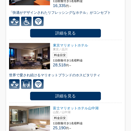
1泊朝食付き1名様料金
16,335
円～
「快適がデザインされたリフレッシングなホテル」がコンセプト
詳細を見る
東京マリオットホテル
東京／品川
料金目安
1泊朝食付き1名様料金
28,518
円～
世界で愛され続けるマリオットブランドのホスピタリティ
詳細を見る
富士マリオットホテル山中湖
山梨／山中湖
料金目安
1泊朝食付き1名様料金
25,190
円～