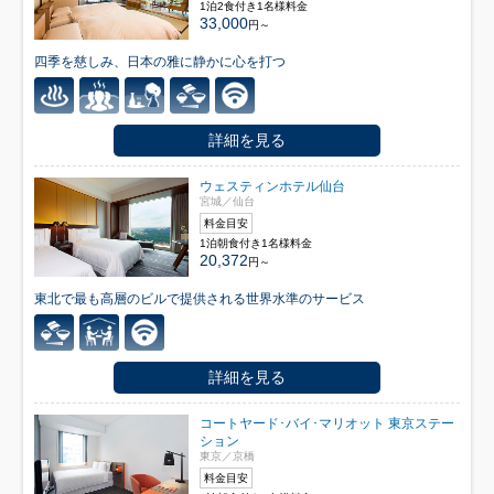
1泊2食付き1名様料金
33,000
円～
四季を慈しみ、日本の雅に静かに心を打つ
詳細を見る
ウェスティンホテル仙台
宮城／仙台
料金目安
1泊朝食付き1名様料金
20,372
円～
東北で最も高層のビルで提供される世界水準のサービス
詳細を見る
コートヤード･バイ･マリオット 東京ステー
ション
東京／京橋
料金目安