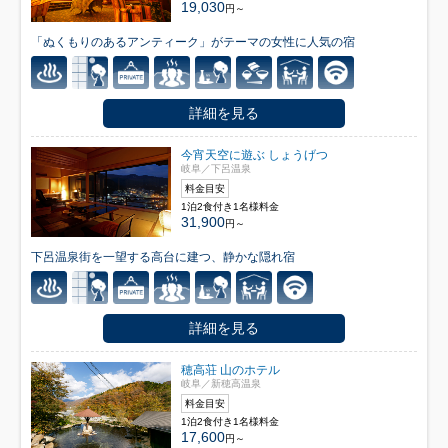
19,030
円～
「ぬくもりのあるアンティーク」がテーマの女性に人気の宿
詳細を見る
今宵天空に遊ぶ しょうげつ
岐阜／下呂温泉
料金目安
1泊2食付き1名様料金
31,900
円～
下呂温泉街を一望する高台に建つ、静かな隠れ宿
詳細を見る
穂高荘 山のホテル
岐阜／新穂高温泉
料金目安
1泊2食付き1名様料金
17,600
円～