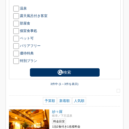
温泉
露天風呂付き客室
部屋食
個室食事処
ペット可
バリアフリー
優待特典
特別プラン
検索
3件中 (1～3件を表示)
予算順
新着順
人気順
紗々羅
岐阜／下呂温泉
料金目安
1泊2食付き1名様料金