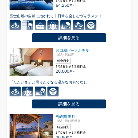
1泊2食付き1名様料金
64,250
円～
富士山麓の自然に抱かれて非日常を楽しむヴィラステイ
詳細を見る
河口湖パークホテル
山梨／河口湖
料金目安
1泊2食付き1名様料金
20,000
円～
「ただいま」と帰りたくなる温かなおもてなし
詳細を見る
秀峰閣 湖月
山梨／河口湖温泉
料金目安
1泊2食付き1名様料金
20,900
円～