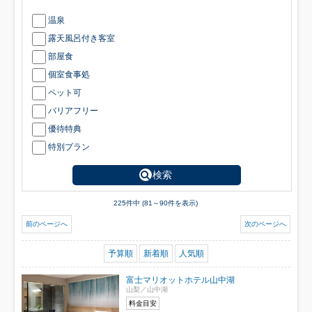
温泉
露天風呂付き客室
部屋食
個室食事処
ペット可
バリアフリー
優待特典
特別プラン
検索
225件中 (81～90件を表示)
前のページへ
次のページへ
予算順
新着順
人気順
富士マリオットホテル山中湖
山梨／山中湖
料金目安