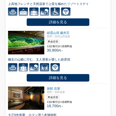
上高地フレンチと天然温泉で上質を極めたリゾートステイ
詳細を見る
緑霞山宿 藤井荘
長野／信州山田温泉
料金目安
1泊2食付き1名様料金
30,800
円～
幽玄の山郷に佇む、文人墨客が愛した絶景宿
詳細を見る
旅館 花屋
長野／別所温泉
料金目安
1泊2食付き1名様料金
18,700
円～
大正6年創業、ロマン漂う老舗旅館