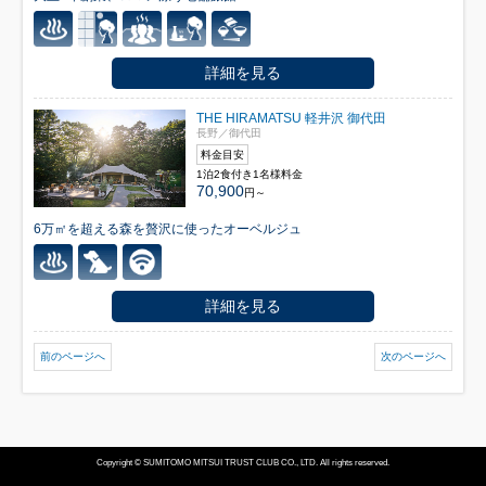
詳細を見る
THE HIRAMATSU 軽井沢 御代田
長野／御代田
料金目安
1泊2食付き1名様料金
70,900
円～
6万㎡を超える森を贅沢に使ったオーベルジュ
詳細を見る
前のページへ
次のページへ
Copyright © SUMITOMO MITSUI TRUST CLUB CO., LTD. All rights reserved.