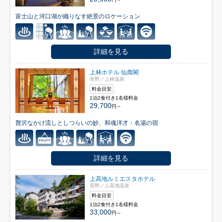
富士山と河口湖が織りなす絶景のロケーション
詳細を見る
上林ホテル 仙壽閣
長野／上林温泉
料金目安
1泊2食付き1名様料金
29,700
円～
贅沢なかけ流しとしつらいの妙、和魂洋才・名湯の宿
詳細を見る
上高地ルミエスタホテル
長野／上高地温泉
料金目安
1泊2食付き1名様料金
33,000
円～