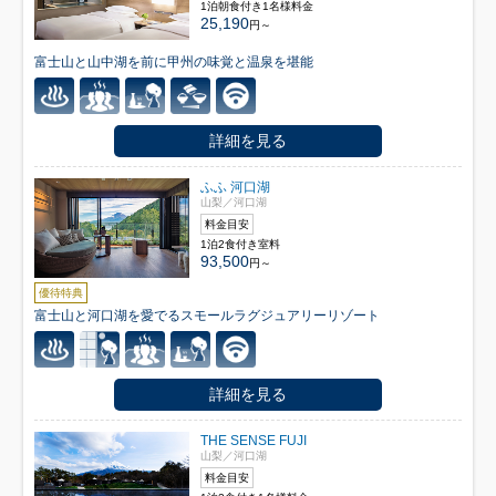
1泊朝食付き1名様料金
25,190
円～
富士山と山中湖を前に甲州の味覚と温泉を堪能
詳細を見る
ふふ 河口湖
山梨／河口湖
料金目安
1泊2食付き室料
93,500
円～
優待特典
富士山と河口湖を愛でるスモールラグジュアリーリゾート
詳細を見る
THE SENSE FUJI
山梨／河口湖
料金目安