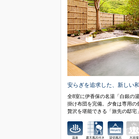
安らぎを追求した、新しい
全8室に伊香保の名湯「白銀の湯
掛け布団を完備。夕食は専用の
贅沢を堪能できる「旅先の邸宅
温泉
露天風呂付き
貸切風呂
大浴場