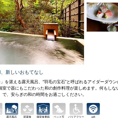
和、新しいおもてなし
」を湛える露天風呂、“羽毛の宝石”と呼ばれるアイダーダウン
個室で器にもこだわった和の創作料理が楽しめます。何もしな
」で、安らぎの和の時間をお過ごしください。
露天風呂
部屋食
個室食事処
ペット可
バリアフリー
wifi