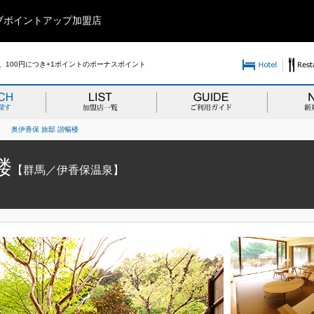
ブポイントアップ加盟店
100円につき+1ポイントのボーナスポイント
>
奥伊香保 旅邸 諧暢楼
楼
【群馬／伊香保温泉】