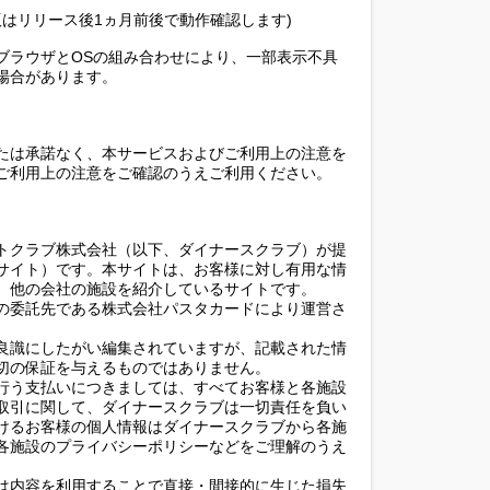
(最新版はリリース後1ヵ月前後で動作確認します)
ブラウザとOSの組み合わせにより、一部表示不具
場合があります。
たは承諾なく、本サービスおよびご利用上の注意を
ご利用上の注意をご確認のうえご利用ください。
トクラブ株式会社（以下、ダイナースクラブ）が提
サイト）です。本サイトは、お客様に対し有用な情
、他の会社の施設を紹介しているサイトです。
の委託先である株式会社パスタカードにより運営さ
良識にしたがい編集されていますが、記載された情
切の保証を与えるものではありません。
行う支払いにつきましては、すべてお客様と各施設
取引に関して、ダイナースクラブは一切責任を負い
けるお客様の個人情報はダイナースクラブから各施
各施設のプライバシーポリシーなどをご理解のうえ
は内容を利用することで直接・間接的に生じた損失