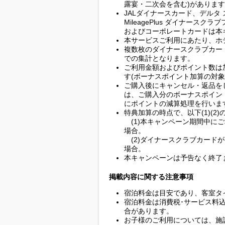
露宴・二次会を含む)がありま
JALダイナースカード、デルタ
MileagePlus ダイナースクラ
およびコーポレートカードは本
本サービスご利用にあたり、ホ
複数枚のダイナースクラブカー
での集計となります。
ご利用金額およびポイント数は
す(ボーナスポイント加算の対象
ご購入後にキャンセル・返品を
は、ご購入分のボーナスポイン
にポイントの減算処理を行いま
特典加算の時点で、以下(1)(2
(1)本キャンペーン期間中に
場合。
(2)ダイナースクラブカード
場合。
本キャンペーンは予告なく終了
掲載内容に関する注意事項
宿泊料金は目安であり、客室タ
宿泊料金は消費税･サービス料
合があります。
お子様のご利用については、施