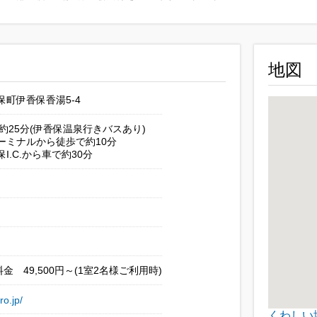
地図
町伊香保香湯5-4
約25分(伊香保温泉行きバスあり)
ーミナルから徒歩で約10分
I.C.から車で約30分
金 49,500円～(1室2名様ご利用時)
ro.jp/
くわしい