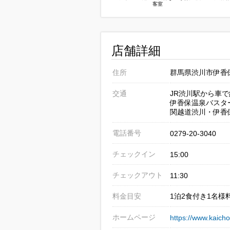
客室
店舗詳細
住所
群馬県渋川市伊香保
交通
JR渋川駅から車で
伊香保温泉バスタ
関越道渋川・伊香保
電話番号
0279-20-3040
チェックイン
15:00
チェックアウト
11:30
料金目安
1泊2食付き1名様料
ホームページ
https://www.kaicho