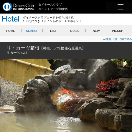
ダイナースクラブ
ポイントアップ加盟店
ダイナースクラブカードを使うだけで、
100円につき+1ポイントのボーナスポイント
HOME
SEARCH
LIST
GUIDE
NEW
PICKUP
→神奈川県一覧に戻る
リ・カーヴ箱根
【神奈川／箱根仙石原温泉】
リ カーヴハコネ