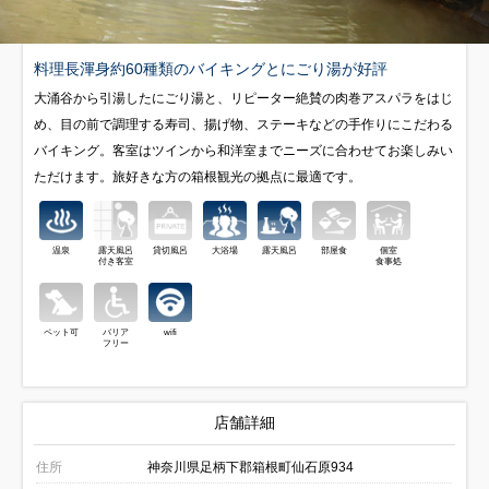
料理長渾身約60種類のバイキングとにごり湯が好評
大涌谷から引湯したにごり湯と、リピーター絶賛の肉巻アスパラをはじ
め、目の前で調理する寿司、揚げ物、ステーキなどの手作りにこだわる
バイキング。客室はツインから和洋室までニーズに合わせてお楽しみい
ただけます。旅好きな方の箱根観光の拠点に最適です。
温泉
露天風呂
貸切風呂
大浴場
露天風呂
部屋食
個室
付き客室
食事処
ペット可
バリア
wifi
フリー
店舗詳細
住所
神奈川県足柄下郡箱根町仙石原934