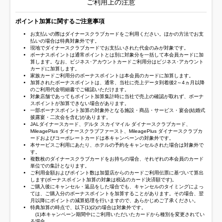
ご利用上の注意
ポイント加算に関するご注意事項
お支払いの際はダイナースクラブカードをご利用ください。ほかの方法でお支
払いの場合は特典対象外です。
現地でダイナースクラブカードでお支払いされた代金のみが対象です。
ボーナスポイントは通常ポイントとは別に対象分を一括して本会員カードに加
算します。なお、ビジネス･アカウントカードご利用分はビジネス･アカウント
カードに加算します。
家族カードご利用分のボーナスポイントは本会員のカードに加算します。
加算されたボーナスポイントは、通常、当社に売上データ到着後2～4ヵ月以降
のご利用代金明細書でご確認いただけます。
対象店舗であってもポイント加算集計時に当社で売上の確認が取れず、ボーナ
スポイントが加算できない場合があります。
一部ボーナスポイント加算の対象外となる施設・商品・サービス・宴会(結婚式
披露宴・二次会を含む)があります。
JALダイナースカード、デルタ スカイマイル ダイナースクラブカード、
MileagePlus ダイナースクラブファースト、MileagePlus ダイナースクラブカ
ードおよびコーポレートカードは本キャンペーンの対象外です。
本サービスご利用にあたり、ホテルの予約をキャンセルされた場合は対象外で
す。
複数枚のダイナースクラブカードをお持ちの場合、それぞれの本会員のカード
単位での集計となります。
ご利用金額およびポイント数は加盟店からのカードご利用伝票に基づいて算出
します(ボーナスポイント加算の対象は税込のカード決済額です)。
ご購入後にキャンセル・返品をした場合でも、キャンセルのタイミングによっ
ては、ご購入分のボーナスポイントを加算することがあります。その場合、翌
月以降にポイントの減算処理を行いますので、あらかじめご了承ください。
特典加算の時点で、以下(1)(2)の場合は対象外です。
(1)本キャンペーン期間中にご利用いただいたカードから種別を変更されてい
る場合。