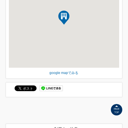
google mapでみる
PAGE
TOP