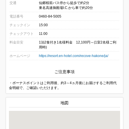
交通
仙郷桜前バス停から徒歩で約2分
東名高速御殿場I.C.から車で約20分
電話番号
0460-84-5005
チェックイン
15:00
チェックアウト
11:00
料金目安
1泊2食付き1名様料金 12,100円～(1室2名様ご利
用時)
ホームページ
https://resort.en-hotel.com/recove-hakone/ja/
ご注意事項
・ボーナスポイントはご利用後、約3～4ヵ月後にお届けするご利用代
金明細で、ご確認いただけます。
地図