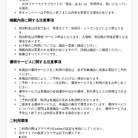
(2)ダイナースクラブカードが「退会」あるいは「利用停止」扱いとなってい
る場合。
本キャンペーンは予告なく終了または内容を変更する場合があります。
掲載内容に関する注意事項
宿泊料金は目安であり、客室タイプ、休前日・シーズンなどにより異なりま
す。
宿泊料金は消費税･サービス料込となります。入湯税・宿泊税が別途必要となる
場合があります。
お子様のご利用については、施設へ直接ご確認ください。
掲載内容は変更される場合がありますので、詳細は施設へご確認ください。
画像はすべてイメージです。
優待サービスに関する注意事項
各施設の優待サービスをご利用の場合は、必ず対象施設に直接お電話でご予約
ください。
各施設の状況により、ご予約いただけない場合があります。
ご予約・チェックイン・ご注文時に、優待サービスをご利用の旨をお申し出く
ださい。
優待サービスは各施設の会員優待やほかの優待、割引券などとの併用はできま
せん。
ご予約の変更・取消は各施設が定める取消料がかかります。
ご提供する優待サービスは、各施設の責任で運営されています。優待サービス
についてのご質問は直接施設へお問い合わせください。また、優待サービスは
予告なく終了または内容を変更する場合があります。
ご利用環境
ご利用の際はブラウザのCookieの設定を有効にしてください。
当サイトでの推奨ブラウザは以下の通りです。
■ iOS