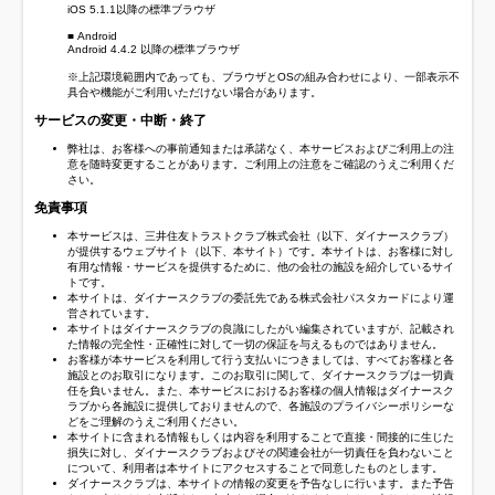
iOS 5.1.1以降の標準ブラウザ
■ Android
Android 4.4.2 以降の標準ブラウザ
※上記環境範囲内であっても、ブラウザとOSの組み合わせにより、一部表示不
具合や機能がご利用いただけない場合があります。
サービスの変更・中断・終了
弊社は、お客様への事前通知または承諾なく、本サービスおよびご利用上の注
意を随時変更することがあります。ご利用上の注意をご確認のうえご利用くだ
さい。
免責事項
本サービスは、三井住友トラストクラブ株式会社（以下、ダイナースクラブ）
が提供するウェブサイト（以下、本サイト）です。本サイトは、お客様に対し
有用な情報・サービスを提供するために、他の会社の施設を紹介しているサイ
トです。
本サイトは、ダイナースクラブの委託先である株式会社パスタカードにより運
営されています。
本サイトはダイナースクラブの良識にしたがい編集されていますが、記載され
た情報の完全性・正確性に対して一切の保証を与えるものではありません。
お客様が本サービスを利用して行う支払いにつきましては、すべてお客様と各
施設とのお取引になります。このお取引に関して、ダイナースクラブは一切責
任を負いません。また、本サービスにおけるお客様の個人情報はダイナースク
ラブから各施設に提供しておりませんので、各施設のプライバシーポリシーな
どをご理解のうえご利用ください。
本サイトに含まれる情報もしくは内容を利用することで直接・間接的に生じた
損失に対し、ダイナースクラブおよびその関連会社が一切責任を負わないこと
について、利用者は本サイトにアクセスすることで同意したものとします。
ダイナースクラブは、本サイトの情報の変更を予告なしに行います。また予告