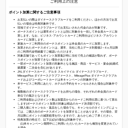
ご利用上の注意
ポイント加算に関するご注意事項
お支払いの際はダイナースクラブカードをご利用ください。ほかの方法でお支
払いの場合は特典対象外です。
現地でダイナースクラブカードでお支払いされた代金のみが対象です。
ボーナスポイントは通常ポイントとは別に対象分を一括して本会員カードに加
算します。なお、ビジネス･アカウントカードご利用分はビジネス･アカウント
カードに加算します。
家族カードご利用分のボーナスポイントは本会員のカードに加算します。
加算されたボーナスポイントは、通常、当社に売上データ到着後2～4ヵ月以降
のご利用代金明細書でご確認いただけます。
対象店舗であってもポイント加算集計時に当社で売上の確認が取れず、ボーナ
スポイントが加算できない場合があります。
一部ボーナスポイント加算の対象外となる施設・商品・サービス・宴会(結婚式
披露宴・二次会を含む)があります。
JALダイナースカード、デルタ スカイマイル ダイナースクラブカード、
MileagePlus ダイナースクラブファースト、MileagePlus ダイナースクラブカ
ードおよびコーポレートカードは本キャンペーンの対象外です。
本サービスご利用にあたり、ホテルの予約をキャンセルされた場合は対象外で
す。
複数枚のダイナースクラブカードをお持ちの場合、それぞれの本会員のカード
単位での集計となります。
ご利用金額およびポイント数は加盟店からのカードご利用伝票に基づいて算出
します(ボーナスポイント加算の対象は税込のカード決済額です)。
ご購入後にキャンセル・返品をした場合でも、キャンセルのタイミングによっ
ては、ご購入分のボーナスポイントを加算することがあります。その場合、翌
月以降にポイントの減算処理を行いますので、あらかじめご了承ください。
特典加算の時点で、以下(1)(2)の場合は対象外です。
(1)本キャンペーン期間中にご利用いただいたカードから種別を変更されてい
る場合。