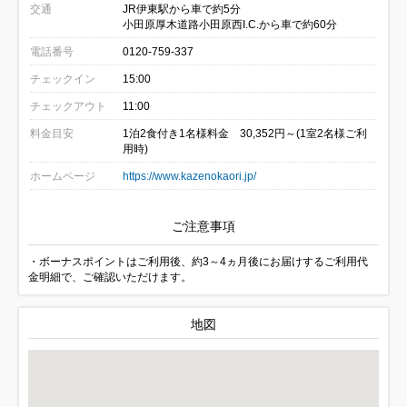
交通
JR伊東駅から車で約5分
小田原厚木道路小田原西I.C.から車で約60分
電話番号
0120-759-337
チェックイン
15:00
チェックアウト
11:00
料金目安
1泊2食付き1名様料金 30,352円～(1室2名様ご利
用時)
ホームページ
https://www.kazenokaori.jp/
ご注意事項
・ボーナスポイントはご利用後、約3～4ヵ月後にお届けするご利用代
金明細で、ご確認いただけます。
地図