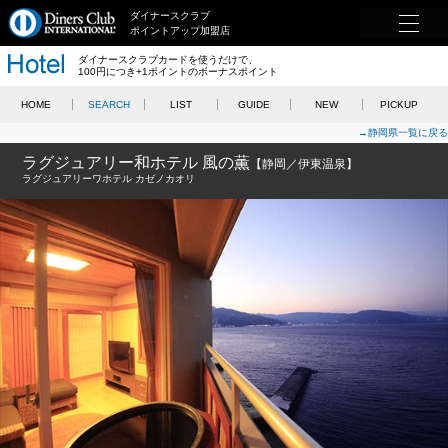
ダイナースクラブ
ポイントアップ加盟店
ダイナースクラブカードを使うだけで、
100円につき+1ポイントのボーナスポイント
HOME
SEARCH
LIST
GUIDE
NEW
PICKUP
→静岡県一覧に戻る
ラグジュアリー和ホテル 風の薫
【静岡／伊東温泉】
ラグジュアリーワホテル カゼノカオリ