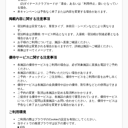
(2)ダイナースクラブカードが「退会」あるいは「利用停止」扱いとなってい
る場合。
本キャンペーンは予告なく終了または内容を変更する場合があります。
掲載内容に関する注意事項
宿泊料金は目安であり、客室タイプ、休前日・シーズンなどにより異なりま
す。
宿泊料金は消費税･サービス料込となります。入湯税・宿泊税が別途必要となる
場合があります。
お子様のご利用については、施設へ直接ご確認ください。
掲載内容は変更される場合がありますので、詳細は施設へご確認ください。
画像はすべてイメージです。
優待サービスに関する注意事項
各施設の優待サービスをご利用の場合は、必ず対象施設に直接お電話でご予約
ください。
各施設の状況により、ご予約いただけない場合があります。
ご予約・チェックイン・ご注文時に、優待サービスをご利用の旨をお申し出く
ださい。
優待サービスは各施設の会員優待やほかの優待、割引券などとの併用はできま
せん。
ご予約の変更・取消は各施設が定める取消料がかかります。
ご提供する優待サービスは、各施設の責任で運営されています。優待サービス
についてのご質問は直接施設へお問い合わせください。また、優待サービスは
予告なく終了または内容を変更する場合があります。
ご利用環境
ご利用の際はブラウザのCookieの設定を有効にしてください。
当サイトでの推奨ブラウザは以下の通りです。
■ iOS