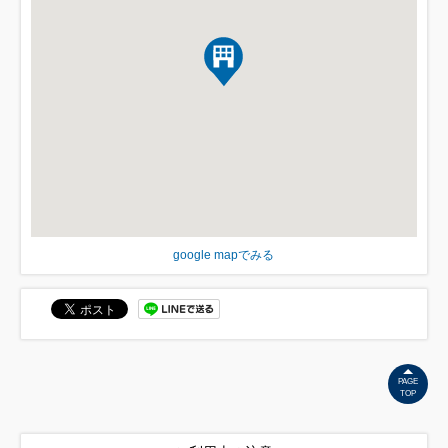
google mapでみる
PAGE
TOP