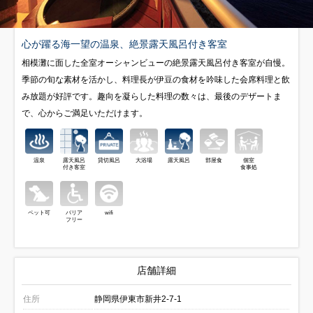
心が躍る海一望の温泉、絶景露天風呂付き客室
相模灘に面した全室オーシャンビューの絶景露天風呂付き客室が自慢。
季節の旬な素材を活かし、料理長が伊豆の食材を吟味した会席料理と飲
み放題が好評です。趣向を凝らした料理の数々は、最後のデザートま
で、心からご満足いただけます。
温泉
露天風呂
貸切風呂
大浴場
露天風呂
部屋食
個室
付き客室
食事処
ペット可
バリア
wifi
フリー
店舗詳細
住所
静岡県伊東市新井2-7-1