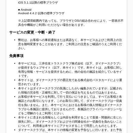
iOS 5.1.1以降の標準ブラウザ
■ Android
Android 4.4.2 以降の標準ブラウザ
※上記環境範囲内であっても、ブラウザとOSの組み合わせにより、一部表示不
具合や機能がご利用いただけない場合があります。
サービスの変更・中断・終了
弊社は、お客様への事前通知または承諾なく、本サービスおよびご利用上の注
意を随時変更することがあります。ご利用上の注意をご確認のうえご利用くだ
さい。
免責事項
本サービスは、三井住友トラストクラブ株式会社（以下、ダイナースクラブ）
が提供するウェブサイト（以下、本サイト）です。本サイトは、お客様に対し
有用な情報・サービスを提供するために、他の会社の施設を紹介しているサイ
トです。
本サイトは、ダイナースクラブの委託先である株式会社パスタカードにより運
営されています。
本サイトはダイナースクラブの良識にしたがい編集されていますが、記載され
た情報の完全性・正確性に対して一切の保証を与えるものではありません。
お客様が本サービスを利用して行う支払いにつきましては、すべてお客様と各
施設とのお取引になります。このお取引に関して、ダイナースクラブは一切責
任を負いません。また、本サービスにおけるお客様の個人情報はダイナースク
ラブから各施設に提供しておりませんので、各施設のプライバシーポリシーな
どをご理解のうえご利用ください。
本サイトに含まれる情報もしくは内容を利用することで直接・間接的に生じた
損失に対し、ダイナースクラブおよびその関連会社が一切責任を負わないこと
について、利用者は本サイトにアクセスすることで同意したものとします。
ダイナースクラブは、本サイトの情報の変更を予告なしに行います。また予告