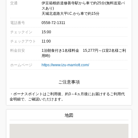
交通
伊豆箱根鉄道修善寺駅から車で約25分(無料送迎バ
スあり)
天城北道路大平I.C.から車で約15分
電話番号
0558-72-1311
チェックイン
15:00
チェックアウト
11:00
料金目安
1泊朝食付き1名様料金 15,277円～(1室2名様ご利
用時)
ホームページ
https://www.izu-marriott.com/
ご注意事項
・ボーナスポイントはご利用後、約3～4ヵ月後にお届けするご利用代
金明細で、ご確認いただけます。
地図