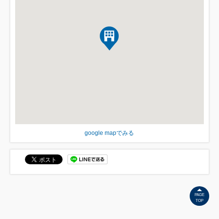
google mapでみる
PAGE
TOP