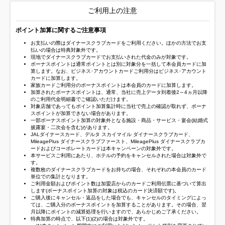
ご利用上の注意
ポイント加算に関するご注意事項
お支払いの際はダイナースクラブカードをご利用ください。ほかの方法でお支
払いの場合は特典対象外です。
現地でダイナースクラブカードでお支払いされた代金のみが対象です。
ボーナスポイントは通常ポイントとは別に対象分を一括して本会員カードに加
算します。なお、ビジネス･アカウントカードご利用分はビジネス･アカウント
カードに加算します。
家族カードご利用分のボーナスポイントは本会員のカードに加算します。
加算されたボーナスポイントは、通常、当社に売上データ到着後2～4ヵ月以降
のご利用代金明細書でご確認いただけます。
対象店舗であってもポイント加算集計時に当社で売上の確認が取れず、ボーナ
スポイントが加算できない場合があります。
一部ボーナスポイント加算の対象外となる施設・商品・サービス・宴会(結婚式
披露宴・二次会を含む)があります。
JALダイナースカード、デルタ スカイマイル ダイナースクラブカード、
MileagePlus ダイナースクラブファースト、MileagePlus ダイナースクラブカ
ードおよびコーポレートカードは本キャンペーンの対象外です。
本サービスご利用にあたり、ホテルの予約をキャンセルされた場合は対象外で
す。
複数枚のダイナースクラブカードをお持ちの場合、それぞれの本会員のカード
単位での集計となります。
ご利用金額およびポイント数は加盟店からのカードご利用伝票に基づいて算出
します(ボーナスポイント加算の対象は税込のカード決済額です)。
ご購入後にキャンセル・返品をした場合でも、キャンセルのタイミングによっ
ては、ご購入分のボーナスポイントを加算することがあります。その場合、翌
月以降にポイントの減算処理を行いますので、あらかじめご了承ください。
特典加算の時点で、以下(1)(2)の場合は対象外です。