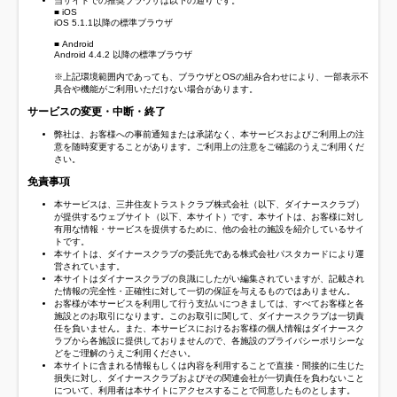
当サイトでの推奨ブラウザは以下の通りです。
■ iOS
iOS 5.1.1以降の標準ブラウザ
■ Android
Android 4.4.2 以降の標準ブラウザ
※上記環境範囲内であっても、ブラウザとOSの組み合わせにより、一部表示不
具合や機能がご利用いただけない場合があります。
サービスの変更・中断・終了
弊社は、お客様への事前通知または承諾なく、本サービスおよびご利用上の注
意を随時変更することがあります。ご利用上の注意をご確認のうえご利用くだ
さい。
免責事項
本サービスは、三井住友トラストクラブ株式会社（以下、ダイナースクラブ）
が提供するウェブサイト（以下、本サイト）です。本サイトは、お客様に対し
有用な情報・サービスを提供するために、他の会社の施設を紹介しているサイ
トです。
本サイトは、ダイナースクラブの委託先である株式会社パスタカードにより運
営されています。
本サイトはダイナースクラブの良識にしたがい編集されていますが、記載され
た情報の完全性・正確性に対して一切の保証を与えるものではありません。
お客様が本サービスを利用して行う支払いにつきましては、すべてお客様と各
施設とのお取引になります。このお取引に関して、ダイナースクラブは一切責
任を負いません。また、本サービスにおけるお客様の個人情報はダイナースク
ラブから各施設に提供しておりませんので、各施設のプライバシーポリシーな
どをご理解のうえご利用ください。
本サイトに含まれる情報もしくは内容を利用することで直接・間接的に生じた
損失に対し、ダイナースクラブおよびその関連会社が一切責任を負わないこと
について、利用者は本サイトにアクセスすることで同意したものとします。