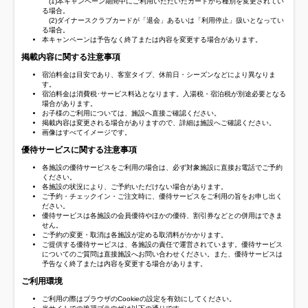
(1)本キャンペーン期間中にご利用いただいたカードから種別を変更されてい
る場合。
(2)ダイナースクラブカードが「退会」あるいは「利用停止」扱いとなってい
る場合。
本キャンペーンは予告なく終了または内容を変更する場合があります。
掲載内容に関する注意事項
宿泊料金は目安であり、客室タイプ、休前日・シーズンなどにより異なりま
す。
宿泊料金は消費税･サービス料込となります。入湯税・宿泊税が別途必要となる
場合があります。
お子様のご利用については、施設へ直接ご確認ください。
掲載内容は変更される場合がありますので、詳細は施設へご確認ください。
画像はすべてイメージです。
優待サービスに関する注意事項
各施設の優待サービスをご利用の場合は、必ず対象施設に直接お電話でご予約
ください。
各施設の状況により、ご予約いただけない場合があります。
ご予約・チェックイン・ご注文時に、優待サービスをご利用の旨をお申し出く
ださい。
優待サービスは各施設の会員優待やほかの優待、割引券などとの併用はできま
せん。
ご予約の変更・取消は各施設が定める取消料がかかります。
ご提供する優待サービスは、各施設の責任で運営されています。優待サービス
についてのご質問は直接施設へお問い合わせください。また、優待サービスは
予告なく終了または内容を変更する場合があります。
ご利用環境
ご利用の際はブラウザのCookieの設定を有効にしてください。