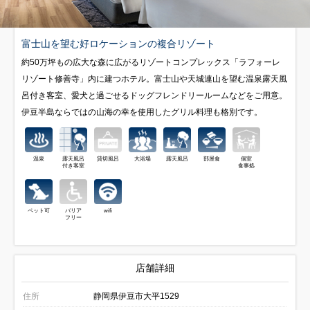
富士山を望む好ロケーションの複合リゾート
約50万坪もの広大な森に広がるリゾートコンプレックス「ラフォーレ
リゾート修善寺」内に建つホテル。富士山や天城連山を望む温泉露天風
呂付き客室、愛犬と過ごせるドッグフレンドリールームなどをご用意。
伊豆半島ならではの山海の幸を使用したグリル料理も格別です。
温泉
露天風呂
貸切風呂
大浴場
露天風呂
部屋食
個室
付き客室
食事処
ペット可
バリア
wifi
フリー
店舗詳細
住所
静岡県伊豆市大平1529