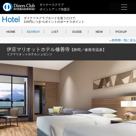
ダイナースクラブ
ポイントアップ加盟店
ダイナースクラブカードを使うだけで、
100円につき+1ポイントのボーナスポイント
HOME
SEARCH
LIST
GUIDE
NEW
PICKUP
→静岡県一覧に戻る
伊豆マリオットホテル修善寺
【静岡／修善寺温泉】
イズマリオットホテルシュゼンジ