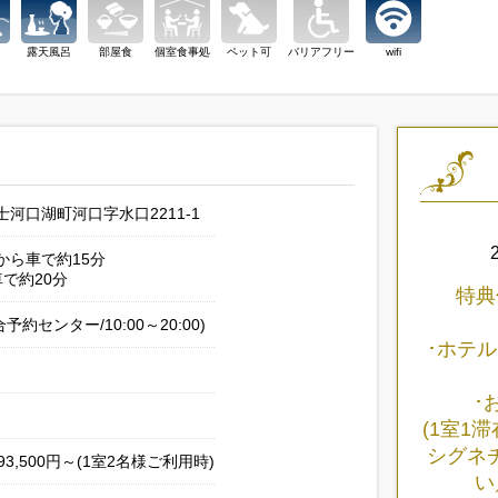
露天風呂
部屋食
個室食事処
ペット可
バリアフリー
wifi
河口湖町河口字水口2211-1
から車で約15分
車で約20分
特典
総合予約センター/10:00～20:00)
･ホテル
･
(1室1
シグネ
3,500円～(1室2名様ご利用時)
い