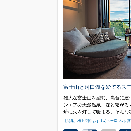
富士山と河口湖を愛でるス
雄大な富士山を望む、高台に建
ンエアの天然温泉、森と繋がる
炉に火を灯して暖まる。そんな
【特集】極上空間-おすすめの一室- ふふ