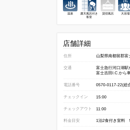
温泉
露天風呂付き
貸切風呂
大浴場
客室
店舗詳細
住所
山梨県南都留郡富士
交通
富士急行河口湖駅
富士吉田I.C.から
電話番号
0570-0117-22(
チェックイン
15:00
チェックアウト
11:00
料金目安
1泊2食付き室料 9