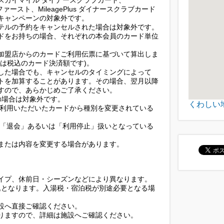
 スカイマイル ダイナースクラブカード、
ブファースト、MileagePlus ダイナースクラブカード
キャンペーンの対象外です。
テルの予約をキャンセルされた場合は対象外です。
ドをお持ちの場合、それぞれの本会員のカード単位
加盟店からのカードご利用伝票に基づいて算出しま
は税込のカード決済額です)。
した場合でも、キャンセルのタイミングによって
トを加算することがあります。その場合、翌月以降
すので、あらかじめご了承ください。
)の場合は対象外です。
くわしい
ご利用いただいたカードから種別を変更されている
が「退会」あるいは「利用停止」扱いとなっている
または内容を変更する場合があります。
イプ、休前日・シーズンなどにより異なります。
込となります。入湯税・宿泊税が別途必要となる場
設へ直接ご確認ください。
りますので、詳細は施設へご確認ください。