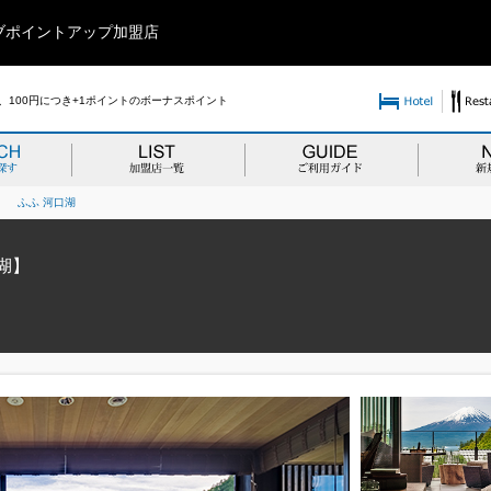
ブポイントアップ加盟店
100円につき+1ポイントのボーナスポイント
>
ふふ 河口湖
湖】