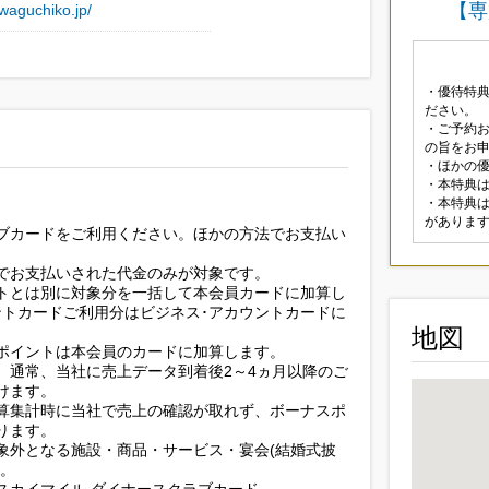
【専
waguchiko.jp/
・優待特
ださい。
・ご予約
の旨をお
・ほかの
・本特典
・本特典
がありま
ブカードをご利用ください。ほかの方法でお支払い
でお支払いされた代金のみが対象です。
トとは別に対象分を一括して本会員カードに加算し
ントカードご利用分はビジネス･アカウントカードに
地図
ポイントは本会員のカードに加算します。
、通常、当社に売上データ到着後2～4ヵ月以降のご
けます。
算集計時に当社で売上の確認が取れず、ボーナスポ
ります。
象外となる施設・商品・サービス・宴会(結婚式披
す。