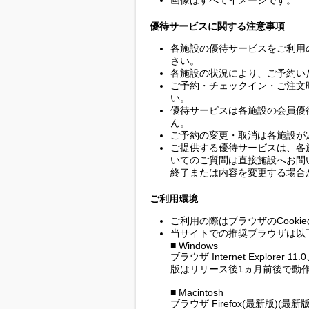
画像はすべてイメージです。
優待サービスに関する注意事項
各施設の優待サービスをご利用
さい。
各施設の状況により、ご予約い
ご予約・チェックイン・ご注文
い。
優待サービスは各施設の会員優
ん。
ご予約の変更・取消は各施設が
ご提供する優待サービスは、各
いてのご質問は直接施設へお問
終了または内容を変更する場合
ご利用環境
ご利用の際はブラウザのCook
当サイトでの推奨ブラウザは以
■ Windows
ブラウザ Internet Explorer 1
版はリリース後1ヵ月前後で動作
■ Macintosh
ブラウザ Firefox(最新版)