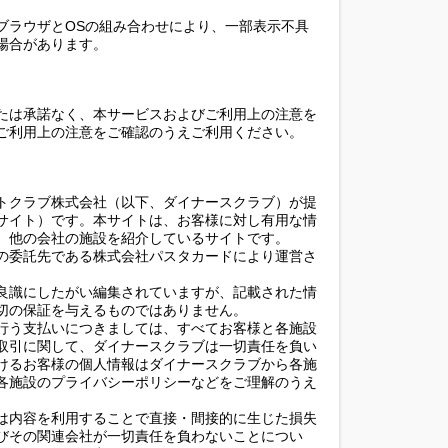
ブラウザとOSの組み合わせにより、一部表示不具
場合があります。
たは承諾なく、本サービスおよびご利用上の注意を
ご利用上の注意をご確認のうえご利用ください。
トクラブ株式会社（以下、ダイナースクラブ）が提
サイト）です。本サイトは、お客様に対し有用な情
、他の会社の施設を紹介しているサイトです。
の委託先である株式会社パスタカードにより運営さ
良識にしたがい編集されていますが、記載された情
切の保証を与えるものではありません。
行う支払いにつきましては、すべてお客様と各施設
取引に関して、ダイナースクラブは一切責任を負い
けるお客様の個人情報はダイナースクラブから各施
各施設のプライバシーポリシーなどをご理解のうえ
は内容を利用することで直接・間接的に生じた損失
びその関連会社が一切責任を負わないことについ