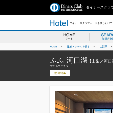
ダイナースクラ
ダイナースクラブカードを使うだけで、
HOME
>
旅館・ホテルを探す
>
山梨県
ふふ 河口湖
【山梨／河口
フフ カワグチコ