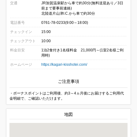
交通
JR加賀温泉駅から車で約30分(無料送迎あり／3日
前まで要事前連絡)
北陸道片山津I.C.から車で約30分
電話番号
0761-78-0233(9:00～18:00)
チェックイン
15:00
チェックアウト
10:00
料金目安
1泊2食付き1名様料金 21,000円～(1室2名様ご利
用時)
ホームページ
https://kagari-kisshotei.com/
ご注意事項
・ボーナスポイントはご利用後、約3～4ヵ月後にお届けするご利用代
金明細で、ご確認いただけます。
地図