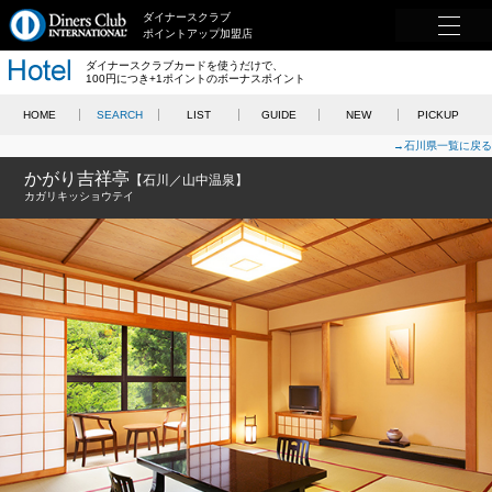
ダイナースクラブ
ポイントアップ加盟店
ダイナースクラブカードを使うだけで、
100円につき+1ポイントのボーナスポイント
HOME
SEARCH
LIST
GUIDE
NEW
PICKUP
→石川県一覧に戻る
かがり吉祥亭
【石川／山中温泉】
カガリキッショウテイ