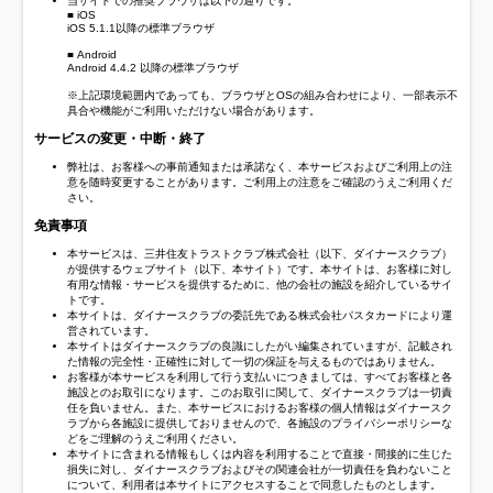
当サイトでの推奨ブラウザは以下の通りです。
■ iOS
iOS 5.1.1以降の標準ブラウザ
■ Android
Android 4.4.2 以降の標準ブラウザ
※上記環境範囲内であっても、ブラウザとOSの組み合わせにより、一部表示不
具合や機能がご利用いただけない場合があります。
サービスの変更・中断・終了
弊社は、お客様への事前通知または承諾なく、本サービスおよびご利用上の注
意を随時変更することがあります。ご利用上の注意をご確認のうえご利用くだ
さい。
免責事項
本サービスは、三井住友トラストクラブ株式会社（以下、ダイナースクラブ）
が提供するウェブサイト（以下、本サイト）です。本サイトは、お客様に対し
有用な情報・サービスを提供するために、他の会社の施設を紹介しているサイ
トです。
本サイトは、ダイナースクラブの委託先である株式会社パスタカードにより運
営されています。
本サイトはダイナースクラブの良識にしたがい編集されていますが、記載され
た情報の完全性・正確性に対して一切の保証を与えるものではありません。
お客様が本サービスを利用して行う支払いにつきましては、すべてお客様と各
施設とのお取引になります。このお取引に関して、ダイナースクラブは一切責
任を負いません。また、本サービスにおけるお客様の個人情報はダイナースク
ラブから各施設に提供しておりませんので、各施設のプライバシーポリシーな
どをご理解のうえご利用ください。
本サイトに含まれる情報もしくは内容を利用することで直接・間接的に生じた
損失に対し、ダイナースクラブおよびその関連会社が一切責任を負わないこと
について、利用者は本サイトにアクセスすることで同意したものとします。