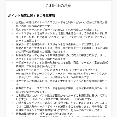
ご利用上の注意
ポイント加算に関するご注意事項
お支払いの際はダイナースクラブカードをご利用ください。ほかの方法でお支
払いの場合は特典対象外です。
現地でダイナースクラブカードでお支払いされた代金のみが対象です。
ボーナスポイントは通常ポイントとは別に対象分を一括して本会員カードに加
算します。なお、ビジネス･アカウントカードご利用分はビジネス･アカウント
カードに加算します。
家族カードご利用分のボーナスポイントは本会員のカードに加算します。
加算されたボーナスポイントは、通常、当社に売上データ到着後2～4ヵ月以降
のご利用代金明細書でご確認いただけます。
対象店舗であってもポイント加算集計時に当社で売上の確認が取れず、ボーナ
スポイントが加算できない場合があります。
一部ボーナスポイント加算の対象外となる施設・商品・サービス・宴会(結婚式
披露宴・二次会を含む)があります。
JALダイナースカード、デルタ スカイマイル ダイナースクラブカード、
MileagePlus ダイナースクラブファースト、MileagePlus ダイナースクラブカ
ードおよびコーポレートカードは本キャンペーンの対象外です。
本サービスご利用にあたり、ホテルの予約をキャンセルされた場合は対象外で
す。
複数枚のダイナースクラブカードをお持ちの場合、それぞれの本会員のカード
単位での集計となります。
ご利用金額およびポイント数は加盟店からのカードご利用伝票に基づいて算出
します(ボーナスポイント加算の対象は税込のカード決済額です)。
ご購入後にキャンセル・返品をした場合でも、キャンセルのタイミングによっ
ては、ご購入分のボーナスポイントを加算することがあります。その場合、翌
月以降にポイントの減算処理を行いますので、あらかじめご了承ください。
特典加算の時点で、以下(1)(2)の場合は対象外です。