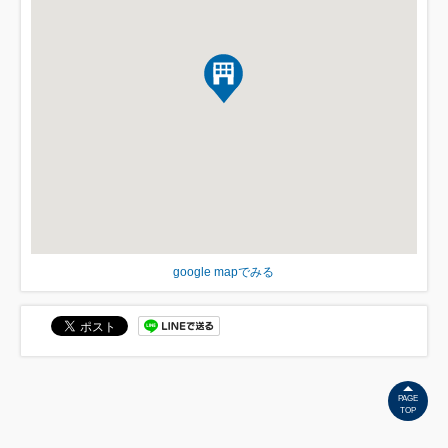
google mapでみる
PAGE
TOP