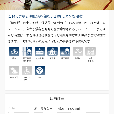
こおろぎ橋と鶴仙渓を望む、加賀モダンな湯宿
「鶴仙渓」の中でも特に渓谷美で評判の「こおろぎ橋」からほど近いロ
ケーション。全室が渓谷とせせらぎに癒やされるリバービュー。まろや
かな名湯は、手を伸ばせば届きそうな絶景を望む野天風呂などで堪能で
きます。「ゆげ街道」の起点に佇むため街歩きにも便利です。
温泉
露天風呂
貸切風呂
大浴場
露天風呂
部屋食
個室
付き客室
食事処
ペット可
バリア
wifi
フリー
店舗詳細
住所
石川県加賀市山中温泉こおろぎ町二1-1