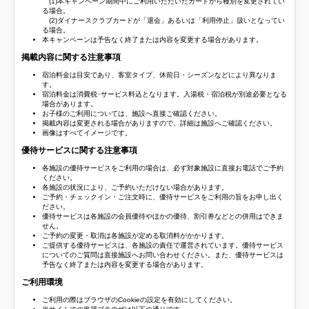
(1)本キャンペーン期間中にご利用いただいたカードから種別を変更されてい
る場合。
(2)ダイナースクラブカードが「退会」あるいは「利用停止」扱いとなってい
る場合。
本キャンペーンは予告なく終了または内容を変更する場合があります。
掲載内容に関する注意事項
宿泊料金は目安であり、客室タイプ、休前日・シーズンなどにより異なりま
す。
宿泊料金は消費税･サービス料込となります。入湯税・宿泊税が別途必要となる
場合があります。
お子様のご利用については、施設へ直接ご確認ください。
掲載内容は変更される場合がありますので、詳細は施設へご確認ください。
画像はすべてイメージです。
優待サービスに関する注意事項
各施設の優待サービスをご利用の場合は、必ず対象施設に直接お電話でご予約
ください。
各施設の状況により、ご予約いただけない場合があります。
ご予約・チェックイン・ご注文時に、優待サービスをご利用の旨をお申し出く
ださい。
優待サービスは各施設の会員優待やほかの優待、割引券などとの併用はできま
せん。
ご予約の変更・取消は各施設が定める取消料がかかります。
ご提供する優待サービスは、各施設の責任で運営されています。優待サービス
についてのご質問は直接施設へお問い合わせください。また、優待サービスは
予告なく終了または内容を変更する場合があります。
ご利用環境
ご利用の際はブラウザのCookieの設定を有効にしてください。