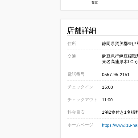
客室
店舗詳細
住所
静岡県賀茂郡東伊豆
交通
伊豆急行伊豆稲取
東名高速厚木I.C.
電話番号
0557-95-2151
チェックイン
15:00
チェックアウト
11:00
料金目安
1泊2食付き1名様料
ホームページ
https://www.izu-h