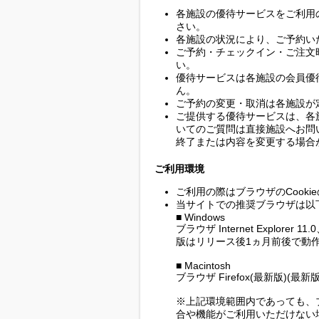
各施設の優待サービスをご利用
さい。
各施設の状況により、ご予約い
ご予約・チェックイン・ご注文
い。
優待サービスは各施設の会員優
ん。
ご予約の変更・取消は各施設が
ご提供する優待サービスは、各
いてのご質問は直接施設へお問
終了または内容を変更する場合
ご利用環境
ご利用の際はブラウザのCook
当サイトでの推奨ブラウザは以
■ Windows
ブラウザ Internet Explorer 1
版はリリース後1ヵ月前後で動作
■ Macintosh
ブラウザ Firefox(最新版)
※上記環境範囲内であっても、
合や機能がご利用いただけない