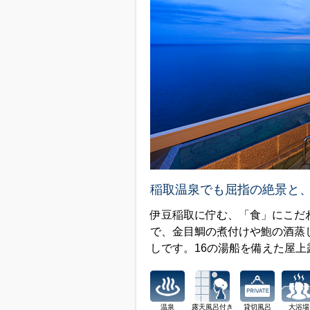
稲取温泉でも屈指の絶景と、
伊豆稲取に佇む、「食」にこだ
で、金目鯛の煮付けや鮑の酒蒸
しです。16の湯船を備えた屋
温泉
露天風呂付き
貸切風呂
大浴場