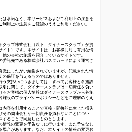
たは承諾なく、本サービスおよびご利用上の注意を
ご利用上の注意をご確認のうえご利用ください。
トクラブ株式会社（以下、ダイナースクラブ）が提
サイト）です。本サイトは、お客様に対し有用な情
、他の会社の施設を紹介しているサイトです。
の委託先である株式会社パスタカードにより運営さ
良識にしたがい編集されていますが、記載された情
切の保証を与えるものではありません。
行う支払いにつきましては、すべてお客様と各施設
取引に関して、ダイナースクラブは一切責任を負い
けるお客様の個人情報はダイナースクラブから各施
各施設のプライバシーポリシーなどをご理解のうえ
は内容を利用することで直接・間接的に生じた損失
びその関連会社が一切責任を負わないことについ
スすることで同意したものとします。
の情報の変更を予告なしに行います。また予告なし
る場合があります。なお、本サイトの情報の変更お