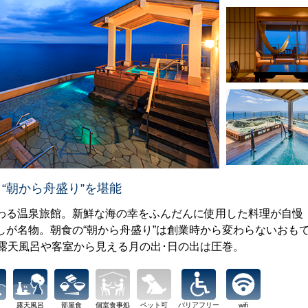
“朝から舟盛り”を堪能
わる温泉旅館。新鮮な海の幸をふんだんに使用した料理が自慢
しが名物。朝食の“朝から舟盛り”は創業時から変わらないおも
上露天風呂や客室から見える月の出･日の出は圧巻。
露天風呂
部屋食
個室食事処
ペット可
バリアフリー
wifi