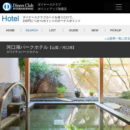
ダイナースクラブ
ポイントアップ加盟店
ダイナースクラブカードを使うだけで、
100円につき+1ポイントのボーナスポイント
HOME
SEARCH
LIST
GUIDE
NEW
PICKUP
→山梨県一覧に戻る
河口湖パークホテル
【山梨／河口湖】
カワグチコパークホテル