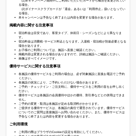
(1)本キャンペーン期間中にご利用いただいたカードから種別を変更されてい
る場合。
(2)ダイナースクラブカードが「退会」あるいは「利用停止」扱いとなってい
る場合。
本キャンペーンは予告なく終了または内容を変更する場合があります。
掲載内容に関する注意事項
宿泊料金は目安であり、客室タイプ、休前日・シーズンなどにより異なりま
す。
宿泊料金は消費税･サービス料込となります。入湯税・宿泊税が別途必要となる
場合があります。
お子様のご利用については、施設へ直接ご確認ください。
掲載内容は変更される場合がありますので、詳細は施設へご確認ください。
画像はすべてイメージです。
優待サービスに関する注意事項
各施設の優待サービスをご利用の場合は、必ず対象施設に直接お電話でご予約
ください。
各施設の状況により、ご予約いただけない場合があります。
ご予約・チェックイン・ご注文時に、優待サービスをご利用の旨をお申し出く
ださい。
優待サービスは各施設の会員優待やほかの優待、割引券などとの併用はできま
せん。
ご予約の変更・取消は各施設が定める取消料がかかります。
ご提供する優待サービスは、各施設の責任で運営されています。優待サービス
についてのご質問は直接施設へお問い合わせください。また、優待サービスは
予告なく終了または内容を変更する場合があります。
ご利用環境
ご利用の際はブラウザのCookieの設定を有効にしてください。