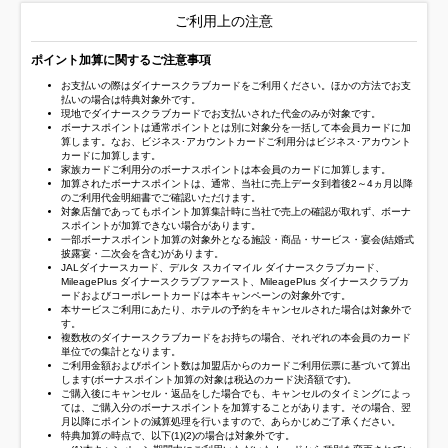
ご利用上の注意
ポイント加算に関するご注意事項
お支払いの際はダイナースクラブカードをご利用ください。ほかの方法でお支
払いの場合は特典対象外です。
現地でダイナースクラブカードでお支払いされた代金のみが対象です。
ボーナスポイントは通常ポイントとは別に対象分を一括して本会員カードに加
算します。なお、ビジネス･アカウントカードご利用分はビジネス･アカウント
カードに加算します。
家族カードご利用分のボーナスポイントは本会員のカードに加算します。
加算されたボーナスポイントは、通常、当社に売上データ到着後2～4ヵ月以降
のご利用代金明細書でご確認いただけます。
対象店舗であってもポイント加算集計時に当社で売上の確認が取れず、ボーナ
スポイントが加算できない場合があります。
一部ボーナスポイント加算の対象外となる施設・商品・サービス・宴会(結婚式
披露宴・二次会を含む)があります。
JALダイナースカード、デルタ スカイマイル ダイナースクラブカード、
MileagePlus ダイナースクラブファースト、MileagePlus ダイナースクラブカ
ードおよびコーポレートカードは本キャンペーンの対象外です。
本サービスご利用にあたり、ホテルの予約をキャンセルされた場合は対象外で
す。
複数枚のダイナースクラブカードをお持ちの場合、それぞれの本会員のカード
単位での集計となります。
ご利用金額およびポイント数は加盟店からのカードご利用伝票に基づいて算出
します(ボーナスポイント加算の対象は税込のカード決済額です)。
ご購入後にキャンセル・返品をした場合でも、キャンセルのタイミングによっ
ては、ご購入分のボーナスポイントを加算することがあります。その場合、翌
月以降にポイントの減算処理を行いますので、あらかじめご了承ください。
特典加算の時点で、以下(1)(2)の場合は対象外です。