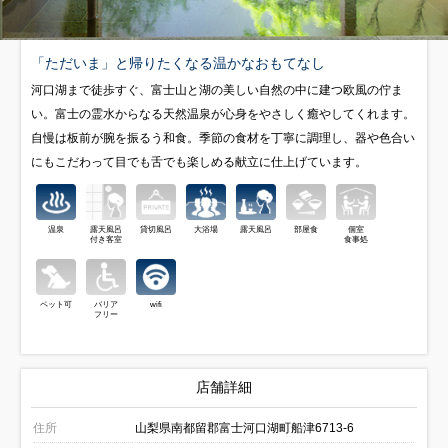
「ただいま」と帰りたくなる温かなおもてなし
河口湖まで徒歩すぐ、富士山と湖の美しい自然の中に建つ欧風の佇ま
い。富士の霊水からなる天然温泉が心身をやさしく癒やしてくれます。
自慢は板前が腕を振るう和食。季節の食材を丁寧に調理し、器や色合い
にもこだわって目でも舌でも楽しめる献立に仕上げています。
温泉
露天風呂
貸切風呂
大浴場
露天風呂
部屋食
個室
付き客室
食事処
ペット可
バリア
wifi
フリー
店舗詳細
住所
山梨県南都留郡富士河口湖町船津6713-6