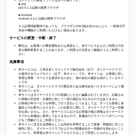
当サイトでの推奨ブラウザは以下の通りです。
■ iOS
iOS 5.1.1以降の標準ブラウザ
■ Android
Android 4.4.2 以降の標準ブラウザ
※上記環境範囲内であっても、ブラウザとOSの組み合わせにより、一部表示不
具合や機能がご利用いただけない場合があります。
サービスの変更・中断・終了
弊社は、お客様への事前通知または承諾なく、本サービスおよびご利用上の注
意を随時変更することがあります。ご利用上の注意をご確認のうえご利用くだ
さい。
免責事項
本サービスは、三井住友トラストクラブ株式会社（以下、ダイナースクラブ）
が提供するウェブサイト（以下、本サイト）です。本サイトは、お客様に対し
有用な情報・サービスを提供するために、他の会社の施設を紹介しているサイ
トです。
本サイトは、ダイナースクラブの委託先である株式会社パスタカードにより運
営されています。
本サイトはダイナースクラブの良識にしたがい編集されていますが、記載され
た情報の完全性・正確性に対して一切の保証を与えるものではありません。
お客様が本サービスを利用して行う支払いにつきましては、すべてお客様と各
施設とのお取引になります。このお取引に関して、ダイナースクラブは一切責
任を負いません。また、本サービスにおけるお客様の個人情報はダイナースク
ラブから各施設に提供しておりませんので、各施設のプライバシーポリシーな
どをご理解のうえご利用ください。
本サイトに含まれる情報もしくは内容を利用することで直接・間接的に生じた
損失に対し、ダイナースクラブおよびその関連会社が一切責任を負わないこと
について、利用者は本サイトにアクセスすることで同意したものとします。