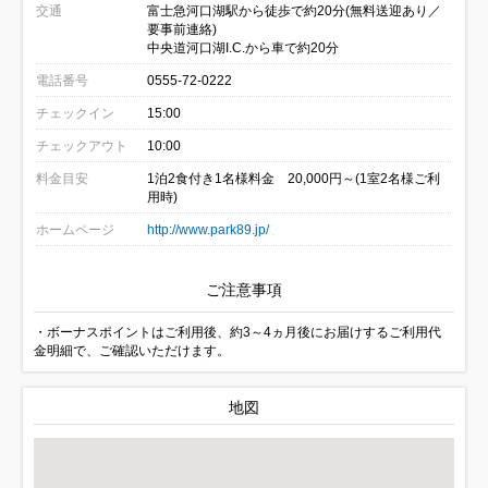
交通
富士急河口湖駅から徒歩で約20分(無料送迎あり／
要事前連絡)
中央道河口湖I.C.から車で約20分
電話番号
0555-72-0222
チェックイン
15:00
チェックアウト
10:00
料金目安
1泊2食付き1名様料金 20,000円～(1室2名様ご利
用時)
ホームページ
http://www.park89.jp/
ご注意事項
・ボーナスポイントはご利用後、約3～4ヵ月後にお届けするご利用代
金明細で、ご確認いただけます。
地図