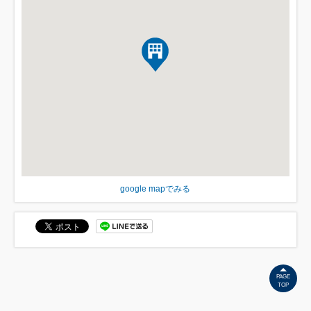
google mapでみる
PAGE
TOP