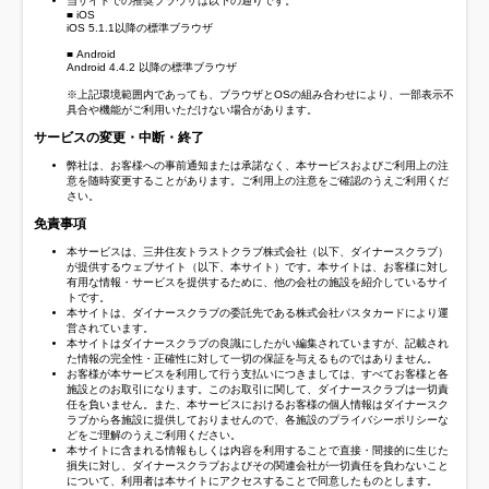
当サイトでの推奨ブラウザは以下の通りです。
■ iOS
iOS 5.1.1以降の標準ブラウザ
■ Android
Android 4.4.2 以降の標準ブラウザ
※上記環境範囲内であっても、ブラウザとOSの組み合わせにより、一部表示不
具合や機能がご利用いただけない場合があります。
サービスの変更・中断・終了
弊社は、お客様への事前通知または承諾なく、本サービスおよびご利用上の注
意を随時変更することがあります。ご利用上の注意をご確認のうえご利用くだ
さい。
免責事項
本サービスは、三井住友トラストクラブ株式会社（以下、ダイナースクラブ）
が提供するウェブサイト（以下、本サイト）です。本サイトは、お客様に対し
有用な情報・サービスを提供するために、他の会社の施設を紹介しているサイ
トです。
本サイトは、ダイナースクラブの委託先である株式会社パスタカードにより運
営されています。
本サイトはダイナースクラブの良識にしたがい編集されていますが、記載され
た情報の完全性・正確性に対して一切の保証を与えるものではありません。
お客様が本サービスを利用して行う支払いにつきましては、すべてお客様と各
施設とのお取引になります。このお取引に関して、ダイナースクラブは一切責
任を負いません。また、本サービスにおけるお客様の個人情報はダイナースク
ラブから各施設に提供しておりませんので、各施設のプライバシーポリシーな
どをご理解のうえご利用ください。
本サイトに含まれる情報もしくは内容を利用することで直接・間接的に生じた
損失に対し、ダイナースクラブおよびその関連会社が一切責任を負わないこと
について、利用者は本サイトにアクセスすることで同意したものとします。