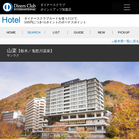
ダイナースクラブ
ポイントアップ加盟店
ダイナースクラブカードを使うだけで、
100円につき+1ポイントのボーナスポイント
HOME
SEARCH
LIST
GUIDE
NEW
PICKUP
→栃木県一覧に戻る
山楽
【栃木／鬼怒川温泉】
サンラク