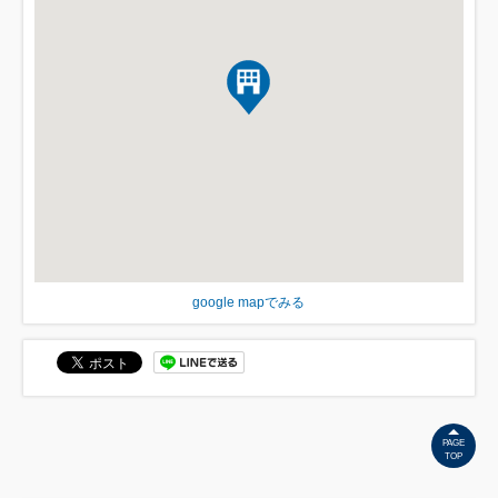
google mapでみる
PAGE
TOP