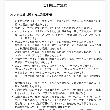
ご利用上の注意
ポイント加算に関するご注意事項
お支払いの際はダイナースクラブカードをご利用ください。ほかの方法でお支
払いの場合は特典対象外です。
現地でダイナースクラブカードでお支払いされた代金のみが対象です。
ボーナスポイントは通常ポイントとは別に対象分を一括して本会員カードに加
算します。なお、ビジネス･アカウントカードご利用分はビジネス･アカウント
カードに加算します。
家族カードご利用分のボーナスポイントは本会員のカードに加算します。
加算されたボーナスポイントは、通常、当社に売上データ到着後2～4ヵ月以降
のご利用代金明細書でご確認いただけます。
対象店舗であってもポイント加算集計時に当社で売上の確認が取れず、ボーナ
スポイントが加算できない場合があります。
一部ボーナスポイント加算の対象外となる施設・商品・サービス・宴会(結婚式
披露宴・二次会を含む)があります。
JALダイナースカード、デルタ スカイマイル ダイナースクラブカード、
MileagePlus ダイナースクラブファースト、MileagePlus ダイナースクラブカ
ードおよびコーポレートカードは本キャンペーンの対象外です。
本サービスご利用にあたり、ホテルの予約をキャンセルされた場合は対象外で
す。
複数枚のダイナースクラブカードをお持ちの場合、それぞれの本会員のカード
単位での集計となります。
ご利用金額およびポイント数は加盟店からのカードご利用伝票に基づいて算出
します(ボーナスポイント加算の対象は税込のカード決済額です)。
ご購入後にキャンセル・返品をした場合でも、キャンセルのタイミングによっ
ては、ご購入分のボーナスポイントを加算することがあります。その場合、翌
月以降にポイントの減算処理を行いますので、あらかじめご了承ください。
特典加算の時点で、以下(1)(2)の場合は対象外です。