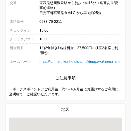
交通
東武鬼怒川温泉駅から徒歩で約15分（送迎あり/要
事前連絡）
日光宇都宮道路今市I.C.から車で約25分
電話番号
0288-76-2211
チェックイン
15:00
チェックアウト
10:30
料金目安
1泊2食付き1名様料金 27,500円～(1室2名様ご利
用時)
ホームページ
https://sanraku.kenhotels.com/kinugawa/home.html
ご注意事項
・ボーナスポイントはご利用後、約3～4ヵ月後にお届けするご利用代
金明細で、ご確認いただけます。
地図