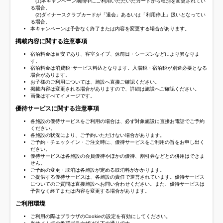
(1)本キャンペーン期間中にご利用いただいたカードから種別を変更されてい
る場合。
(2)ダイナースクラブカードが「退会」あるいは「利用停止」扱いとなってい
る場合。
本キャンペーンは予告なく終了または内容を変更する場合があります。
掲載内容に関する注意事項
宿泊料金は目安であり、客室タイプ、休前日・シーズンなどにより異なりま
す。
宿泊料金は消費税･サービス料込となります。入湯税・宿泊税が別途必要となる
場合があります。
お子様のご利用については、施設へ直接ご確認ください。
掲載内容は変更される場合がありますので、詳細は施設へご確認ください。
画像はすべてイメージです。
優待サービスに関する注意事項
各施設の優待サービスをご利用の場合は、必ず対象施設に直接お電話でご予約
ください。
各施設の状況により、ご予約いただけない場合があります。
ご予約・チェックイン・ご注文時に、優待サービスをご利用の旨をお申し出く
ださい。
優待サービスは各施設の会員優待やほかの優待、割引券などとの併用はできま
せん。
ご予約の変更・取消は各施設が定める取消料がかかります。
ご提供する優待サービスは、各施設の責任で運営されています。優待サービス
についてのご質問は直接施設へお問い合わせください。また、優待サービスは
予告なく終了または内容を変更する場合があります。
ご利用環境
ご利用の際はブラウザのCookieの設定を有効にしてください。