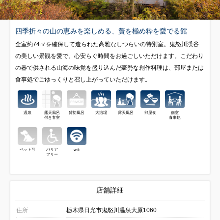
四季折々の山の恵みを楽しめる、贅を極め粋を愛でる館
全室約74㎡を確保して造られた高雅なしつらいの特別室。鬼怒川渓谷
の美しい景観を愛で、心安らぐ時間をお過ごしいただけます。こだわり
の器で供される山海の味覚を盛り込んだ豪勢な創作料理は、部屋または
食事処でごゆっくりと召し上がっていただけます。
温泉
露天風呂
貸切風呂
大浴場
露天風呂
部屋食
個室
付き客室
食事処
ペット可
バリア
wifi
フリー
店舗詳細
住所
栃木県日光市鬼怒川温泉大原1060