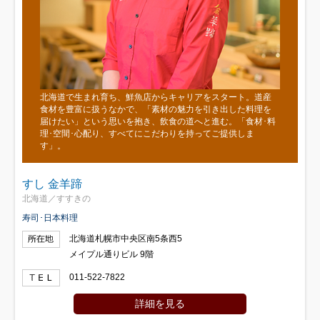
北海道で生まれ育ち、鮮魚店からキャリアをスタート。道産
食材を豊富に扱うなかで、「素材の魅力を引き出した料理を
届けたい」という思いを抱き、飲食の道へと進む。「食材･料
理･空間･心配り、すべてにこだわりを持ってご提供しま
す」。
すし 金羊蹄
北海道／すすきの
寿司･日本料理
北海道札幌市中央区南5条西5
メイプル通りビル 9階
011-522-7822
詳細を見る