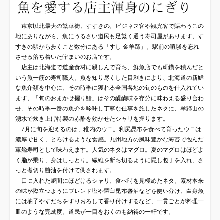
東京以北最大の繁華街、すすきの。ビジネス客や観光客で賑わうこの
地にありながら、魚にうるさい道民も足繁く通う寿司屋があります。す
すきの駅から歩くこと数分にある「すし 金羊蹄」。駅前の喧騒を忘れ
させる落ち着いた佇まいのお店です。
店主は北海道で道産食材に親しんで育ち、鮮魚店でも研鑽を積んだと
いう魚一筋の寿司職人。魚を知り尽くした目利きにより、北海道の新鮮
な魚介類を中心に、その時季に獲れる全国各地の旬のものを仕入れてい
ます。「旬のおまかせ握り鮨」はその醍醐味を存分に味わえる盛り合わ
せ。その時季一番の魚介を吟味し丁寧な仕事を施したネタに、羊蹄山の
湧水で炊き上げ特製の赤酢を効かせたシャリを握ります。
7月に旬を迎えるのは、稚内のウニ。利尻昆布を食べて育ったウニは
濃厚で甘く、とろけるような食感。九州地方の風味豊かな海苔で包んだ
軍艦寿司として味わえます。人気のネタはマグロ。夏のマグロはほどよ
く脂が乗り、身はしっとり。繊維を断ち切るように隠し包丁を入れ、さ
っと煮切り醬油を付けて供されます。
口に入れた瞬間にほどけるシャリ、食べ時を見極めたネタ。素材本来
の味が際立つようにブレンド塩や羅臼昆布醬油などを使い分け、白身魚
には柚子やすだちをすりおろして香り付けするなど、一貫ごとが料理一
皿のような完成度。道民が一目をおくのも納得の一軒です。