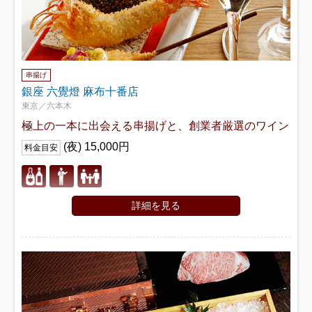
串揚げ
銀座 六覺燈 麻布十番店
東京／六本木
極上の一本に出会える串揚げと、創業者厳選のワイン
(夜) 15,000円
料金目安
詳細を見る