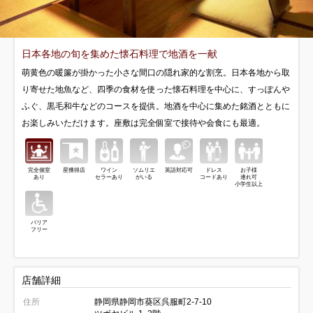
日本各地の旬を集めた懐石料理で地酒を一献
萌黄色の暖簾が掛かった小さな間口の隠れ家的な割烹。日本各地から取
り寄せた地魚など、四季の食材を使った懐石料理を中心に、すっぽんや
ふぐ、黒毛和牛などのコースを提供。地酒を中心に集めた銘酒とともに
お楽しみいただけます。座敷は完全個室で接待や会食にも最適。
完全個室
星獲得店
ワイン
ソムリエ
英語対応可
ドレス
お子様
あり
セラーあり
がいる
コードあり
連れ可
小学生以上
バリア
フリー
店舗詳細
住所
静岡県静岡市葵区呉服町2-7-10