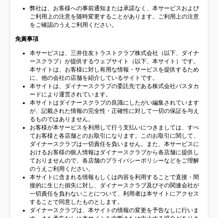
弊社は、お客様への事前通知または承諾なく、本サービスおよび
ご利用上の注意を随時変更することがあります。ご利用上の注意
をご確認のうえご利用ください。
免責事項
本サービスは、三井住友トラストクラブ株式会社（以下、ダイナ
ースクラブ）が提供するウェブサイト（以下、本サイト）です。
本サイトは、お客様に対し有用な情報・サービスを提供するため
に、他の会社の店舗を紹介しているサイトです。
本サイトは、ダイナースクラブの委託先である株式会社パスタカ
ードにより運営されています。
本サイトはダイナースクラブの良識にしたがい編集されています
が、記載された情報の完全性・正確性に対して一切の保証を与え
るものではありません。
お客様が本サービスを利用して行う支払いにつきましては、すべ
てお客様と各店舗とのお取引になります。このお取引に関して、
ダイナースクラブは一切責任を負いません。また、本サービスに
おけるお客様の個人情報はダイナースクラブから各店舗に提供し
ておりませんので、各店舗のプライバシーポリシーなどをご理解
のうえご利用ください。
本サイトに含まれる情報もしくは内容を利用することで直接・間
接的に生じた損失に対し、ダイナースクラブ及びその関連会社が
一切責任を負わないことについて、利用者は本サイトにアクセス
することで同意したものとします。
ダイナースクラブは、本サイトの情報の変更を予告なしに行いま