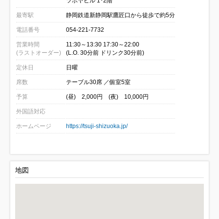
ツボヤビル 1･2階
最寄駅
静岡鉄道新静岡駅鷹匠口から徒歩で約5分
電話番号
054-221-7732
営業時間
11:30～13:30 17:30～22:00
(ラストオーダー)
(L.O. 30分前 ドリンク30分前)
定休日
日曜
席数
テーブル30席 ／個室5室
予算
(昼) 2,000円 (夜) 10,000円
外国語対応
ホームページ
https://tsuji-shizuoka.jp/
地図