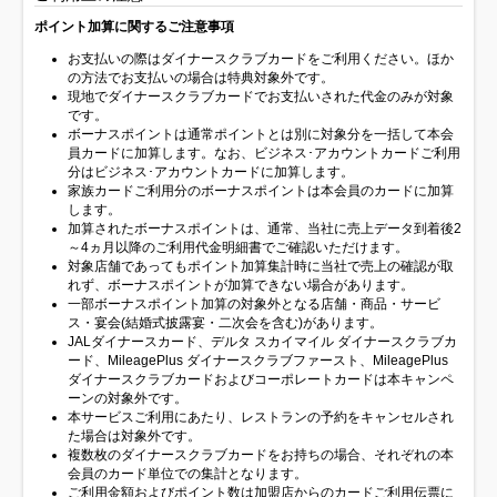
ポイント加算に関するご注意事項
お支払いの際はダイナースクラブカードをご利用ください。ほか
の方法でお支払いの場合は特典対象外です。
現地でダイナースクラブカードでお支払いされた代金のみが対象
です。
ボーナスポイントは通常ポイントとは別に対象分を一括して本会
員カードに加算します。なお、ビジネス･アカウントカードご利用
分はビジネス･アカウントカードに加算します。
家族カードご利用分のボーナスポイントは本会員のカードに加算
します。
加算されたボーナスポイントは、通常、当社に売上データ到着後2
～4ヵ月以降のご利用代金明細書でご確認いただけます。
対象店舗であってもポイント加算集計時に当社で売上の確認が取
れず、ボーナスポイントが加算できない場合があります。
一部ボーナスポイント加算の対象外となる店舗・商品・サービ
ス・宴会(結婚式披露宴・二次会を含む)があります。
JALダイナースカード、デルタ スカイマイル ダイナースクラブカ
ード、MileagePlus ダイナースクラブファースト、MileagePlus
ダイナースクラブカードおよびコーポレートカードは本キャンペ
ーンの対象外です。
本サービスご利用にあたり、レストランの予約をキャンセルされ
た場合は対象外です。
複数枚のダイナースクラブカードをお持ちの場合、それぞれの本
会員のカード単位での集計となります。
ご利用金額およびポイント数は加盟店からのカードご利用伝票に