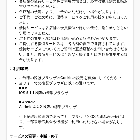
各店舗の優待サービスをご利用の場合は、必ず対象店舗に直接お
電話でご予約ください。
各店舗の状況により、ご予約いただけない場合があります。
ご予約・ご注文時に、優待サービスをご利用の旨をお申し出くだ
さい。
優待サービスは各店舗の会員優待やほかの優待、割引券などとの
併用はできません。
ご予約の変更・取消は各店舗が定める取消料がかかります。
ご提供する優待サービスは、各店舗の責任で運営されています。
優待サービスについてのご質問は直接店舗へお問い合わせくださ
い。また、優待サービスは予告なく終了または内容を変更する場
合があります。
ご利用環境
ご利用の際はブラウザのCookieの設定を有効にしてください。
当サイトでの推奨ブラウザは以下の通りです。
■ iOS
iOS 5.1.1以降の標準ブラウザ
■ Android
Android 4.4.2 以降の標準ブラウザ
※上記環境範囲内であっても、ブラウザとOSの組み合わせによ
り、一部表示不具合や機能がご利用いただけない場合がありま
す。
サービスの変更・中断・終了