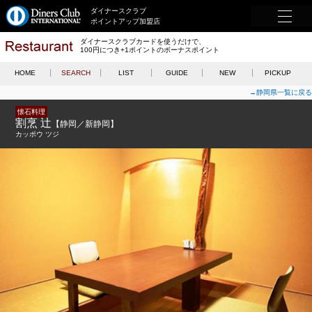
ダイナースクラブ
ポイントアップ加盟店
ダイナースクラブカードを使うだけで、
100円につき+1ポイントのボーナスポイント
HOME
SEARCH
LIST
GUIDE
NEW
PICKUP
→静岡県一覧に戻る
懐石料理
割烹 辻
【静岡／新静岡】
カッポウ ツジ