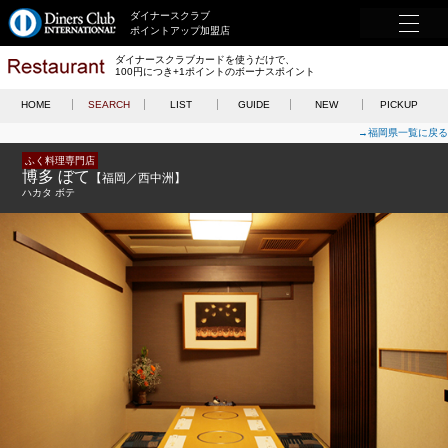
ダイナースクラブ
ポイントアップ加盟店
ダイナースクラブカードを使うだけで、
100円につき+1ポイントのボーナスポイント
HOME
SEARCH
LIST
GUIDE
NEW
PICKUP
→福岡県一覧に戻る
ふく料理専門店
博多 ぼて
【福岡／西中洲】
ハカタ ボテ