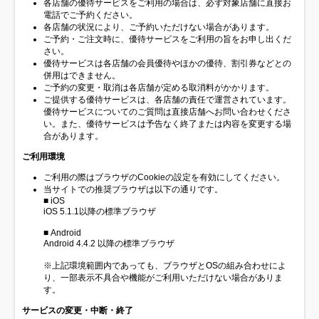
各店舗の優待サービスをご利用の場合は、必ず対象店舗に直接お
電話でご予約ください。
各店舗の状況により、ご予約いただけない場合があります。
ご予約・ご注文時に、優待サービスをご利用の旨をお申し出くだ
さい。
優待サービスは各店舗の会員優待やほかの優待、割引券などとの
併用はできません。
ご予約の変更・取消は各店舗が定める取消料がかかります。
ご提供する優待サービスは、各店舗の責任で運営されています。
優待サービスについてのご質問は直接店舗へお問い合わせくださ
い。また、優待サービスは予告なく終了または内容を変更する場
合があります。
ご利用環境
ご利用の際はブラウザのCookieの設定を有効にしてください。
当サイトでの推奨ブラウザは以下の通りです。
■ iOS
iOS 5.1.1以降の標準ブラウザ
■ Android
Android 4.4.2 以降の標準ブラウザ
※上記環境範囲内であっても、ブラウザとOSの組み合わせによ
り、一部表示不具合や機能がご利用いただけない場合がありま
す。
サービスの変更・中断・終了