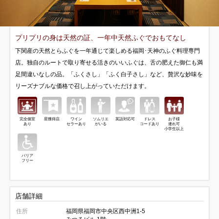
プリプリの身は天然の証、一年中天然ふぐでおもてなし
下関産の天然とらふぐを一年通じて楽しめる福岡･天神のふぐ料理専門
店。独自のルートで取り寄せる活きのいいふぐは、舌の肥えた御仁も満
足間違いなしの品。「ふくさし」「ふく白子さし」など、贅沢な妙味を
リーズナブルな価格で召し上がっていただけます。
完全個室
星獲得店
ワイン
ソムリエ
英語対応可
ドレス
お子様
あり
セラーあり
がいる
コードあり
連れ可
小学生以上
バリア
フリー
店舗詳細
住所
福岡県福岡市中央区西中洲1-5