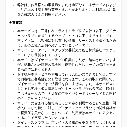
弊社は、お客様への事前通知または承諾なく、本サービスおよび
ご利用上の注意を随時変更することがあります。ご利用上の注意
をご確認のうえご利用ください。
免責事項
本サービスは、三井住友トラストクラブ株式会社（以下、ダイナ
ースクラブ）が提供するウェブサイト（以下、本サイト）です。
本サイトは、お客様に対し有用な情報・サービスを提供するため
に、他の会社の店舗を紹介しているサイトです。
本サイトは、ダイナースクラブの委託先である株式会社パスタカ
ードにより運営されています。
本サイトはダイナースクラブの良識にしたがい編集されています
が、記載された情報の完全性・正確性に対して一切の保証を与え
るものではありません。
お客様が本サービスを利用して行う支払いにつきましては、すべ
てお客様と各店舗とのお取引になります。このお取引に関して、
ダイナースクラブは一切責任を負いません。また、本サービスに
おけるお客様の個人情報はダイナースクラブから各店舗に提供し
ておりませんので、各店舗のプライバシーポリシーなどをご理解
のうえご利用ください。
本サイトに含まれる情報もしくは内容を利用することで直接・間
接的に生じた損失に対し、ダイナースクラブ及びその関連会社が
一切責任を負わないことについて、利用者は本サイトにアクセス
することで同意したものとします。
ダイナースクラブは、本サイトの情報の変更を予告なしに行いま