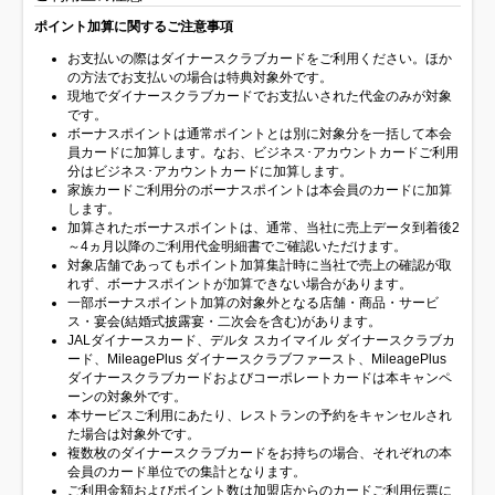
ポイント加算に関するご注意事項
お支払いの際はダイナースクラブカードをご利用ください。ほか
の方法でお支払いの場合は特典対象外です。
現地でダイナースクラブカードでお支払いされた代金のみが対象
です。
ボーナスポイントは通常ポイントとは別に対象分を一括して本会
員カードに加算します。なお、ビジネス･アカウントカードご利用
分はビジネス･アカウントカードに加算します。
家族カードご利用分のボーナスポイントは本会員のカードに加算
します。
加算されたボーナスポイントは、通常、当社に売上データ到着後2
～4ヵ月以降のご利用代金明細書でご確認いただけます。
対象店舗であってもポイント加算集計時に当社で売上の確認が取
れず、ボーナスポイントが加算できない場合があります。
一部ボーナスポイント加算の対象外となる店舗・商品・サービ
ス・宴会(結婚式披露宴・二次会を含む)があります。
JALダイナースカード、デルタ スカイマイル ダイナースクラブカ
ード、MileagePlus ダイナースクラブファースト、MileagePlus
ダイナースクラブカードおよびコーポレートカードは本キャンペ
ーンの対象外です。
本サービスご利用にあたり、レストランの予約をキャンセルされ
た場合は対象外です。
複数枚のダイナースクラブカードをお持ちの場合、それぞれの本
会員のカード単位での集計となります。
ご利用金額およびポイント数は加盟店からのカードご利用伝票に