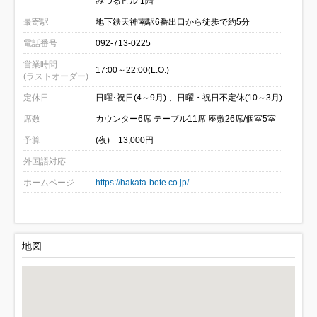
みつるビル 1階
最寄駅
地下鉄天神南駅6番出口から徒歩で約5分
電話番号
092-713-0225
営業時間
17:00～22:00(L.O.)
(ラストオーダー)
定休日
日曜･祝日(4～9月) 、日曜・祝日不定休(10～3月)
席数
カウンター6席 テーブル11席 座敷26席/個室5室
予算
(夜) 13,000円
外国語対応
ホームページ
https://hakata-bote.co.jp/
地図