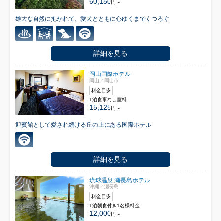
60,150
円～
雄大な自然に抱かれて、愛犬とともに心ゆくまでくつろぐ
詳細を見る
岡山国際ホテル
岡山／岡山市
料金目安
1泊食事なし室料
15,125
円～
迎賓館として愛され続ける丘の上にある国際ホテル
詳細を見る
琉球温泉 瀬長島ホテル
沖縄／瀬長島
料金目安
1泊朝食付き1名様料金
12,000
円～