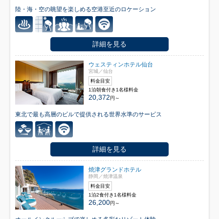
陸・海・空の眺望を楽しめる空港至近のロケーション
詳細を見る
ウェスティンホテル仙台
宮城／仙台
料金目安
1泊朝食付き1名様料金
20,372
円～
東北で最も高層のビルで提供される世界水準のサービス
詳細を見る
焼津グランドホテル
静岡／焼津温泉
料金目安
1泊2食付き1名様料金
26,200
円～