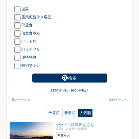
温泉
露天風呂付き客室
部屋食
個室食事処
ペット可
バリアフリー
優待特典
特別プラン
検索
225件中 (81～90件を表示)
前のページへ
次のページへ
予算順
新着順
人気順
紀州・白浜温泉 むさし
和歌山／南紀白浜温泉
料金目安