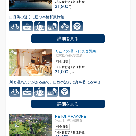
1泊2食付き1名様料金
31,900
円～
白良浜の近くに建つ本格和風旅館
詳細を見る
カムイの湯 ラビスタ阿寒川
北海道／雄阿寒温泉
料金目安
1泊2食付き1名様料金
21,000
円～
川と温泉だけがある森で、自然の流れに身を委ねる幸せ
詳細を見る
RETONA HAKONE
神奈川／元箱根温泉
料金目安
1泊2食付き1名様料金