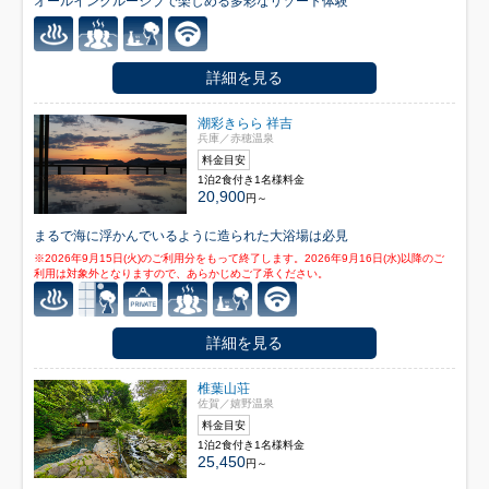
オールインクルーシブで楽しめる多彩なリゾート体験
詳細を見る
潮彩きらら 祥吉
兵庫／赤穂温泉
料金目安
1泊2食付き1名様料金
20,900
円～
まるで海に浮かんでいるように造られた大浴場は必見
※2026年9月15日(火)のご利用分をもって終了します。2026年9月16日(水)以降のご
利用は対象外となりますので、あらかじめご了承ください。
詳細を見る
椎葉山荘
佐賀／嬉野温泉
料金目安
1泊2食付き1名様料金
25,450
円～