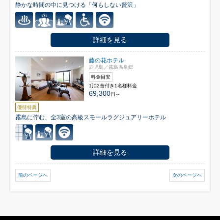
静かな時間の中に見つける「何もしない贅沢」
詳細を見る
藤の花ホテル
鹿児島／霧島温泉郷
料金目安
1泊2食付き1名様料金
69,300
円～
優待特典
霧島に佇む、全3室の高級スモールラグジュアリーホテル
詳細を見る
前のページへ
次のページへ