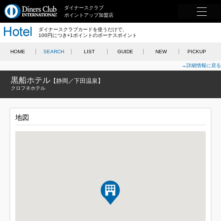
ダイナースクラブ
ポイントアップ加盟店
ダイナースクラブカードを使うだけで、
100円につき+1ポイントのボーナスポイント
HOME
SEARCH
LIST
GUIDE
NEW
PICKUP
→詳細情報に戻る
黒船ホテル
【静岡／下田温泉】
クロフネホテル
地図