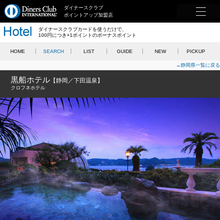
ダイナースクラブ
ポイントアップ加盟店
ダイナースクラブカードを使うだけで、
100円につき+1ポイントのボーナスポイント
HOME
SEARCH
LIST
GUIDE
NEW
PICKUP
→静岡県一覧に戻る
黒船ホテル
【静岡／下田温泉】
クロフネホテル