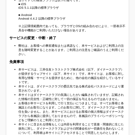
当サイトでの推奨ブラウザは以下の通りです。
■ iOS
iOS 5.1.1以降の標準ブラウザ
■ Android
Android 4.4.2 以降の標準ブラウザ
※上記環境範囲内であっても、ブラウザとOSの組み合わせにより、一部表示不
具合や機能がご利用いただけない場合があります。
サービスの変更・中断・終了
弊社は、お客様への事前通知または承諾なく、本サービスおよびご利用上の注
意を随時変更することがあります。ご利用上の注意をご確認のうえご利用くだ
さい。
免責事項
本サービスは、三井住友トラストクラブ株式会社（以下、ダイナースクラブ）
が提供するウェブサイト（以下、本サイト）です。本サイトは、お客様に対し
有用な情報・サービスを提供するために、他の会社の施設を紹介しているサイ
トです。
本サイトは、ダイナースクラブの委託先である株式会社パスタカードにより運
営されています。
本サイトはダイナースクラブの良識にしたがい編集されていますが、記載され
た情報の完全性・正確性に対して一切の保証を与えるものではありません。
お客様が本サービスを利用して行う支払いにつきましては、すべてお客様と各
施設とのお取引になります。このお取引に関して、ダイナースクラブは一切責
任を負いません。また、本サービスにおけるお客様の個人情報はダイナースク
ラブから各施設に提供しておりませんので、各施設のプライバシーポリシーな
どをご理解のうえご利用ください。
本サイトに含まれる情報もしくは内容を利用することで直接・間接的に生じた
損失に対し、ダイナースクラブおよびその関連会社が一切責任を負わないこと
について、利用者は本サイトにアクセスすることで同意したものとします。