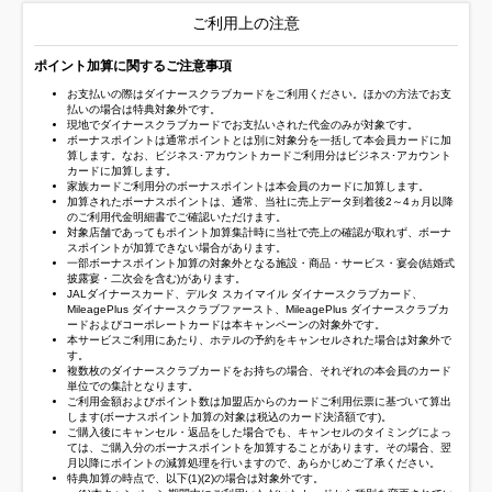
ご利用上の注意
ポイント加算に関するご注意事項
お支払いの際はダイナースクラブカードをご利用ください。ほかの方法でお支
払いの場合は特典対象外です。
現地でダイナースクラブカードでお支払いされた代金のみが対象です。
ボーナスポイントは通常ポイントとは別に対象分を一括して本会員カードに加
算します。なお、ビジネス･アカウントカードご利用分はビジネス･アカウント
カードに加算します。
家族カードご利用分のボーナスポイントは本会員のカードに加算します。
加算されたボーナスポイントは、通常、当社に売上データ到着後2～4ヵ月以降
のご利用代金明細書でご確認いただけます。
対象店舗であってもポイント加算集計時に当社で売上の確認が取れず、ボーナ
スポイントが加算できない場合があります。
一部ボーナスポイント加算の対象外となる施設・商品・サービス・宴会(結婚式
披露宴・二次会を含む)があります。
JALダイナースカード、デルタ スカイマイル ダイナースクラブカード、
MileagePlus ダイナースクラブファースト、MileagePlus ダイナースクラブカ
ードおよびコーポレートカードは本キャンペーンの対象外です。
本サービスご利用にあたり、ホテルの予約をキャンセルされた場合は対象外で
す。
複数枚のダイナースクラブカードをお持ちの場合、それぞれの本会員のカード
単位での集計となります。
ご利用金額およびポイント数は加盟店からのカードご利用伝票に基づいて算出
します(ボーナスポイント加算の対象は税込のカード決済額です)。
ご購入後にキャンセル・返品をした場合でも、キャンセルのタイミングによっ
ては、ご購入分のボーナスポイントを加算することがあります。その場合、翌
月以降にポイントの減算処理を行いますので、あらかじめご了承ください。
特典加算の時点で、以下(1)(2)の場合は対象外です。