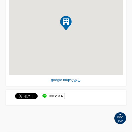
google mapでみる
PAGE
TOP