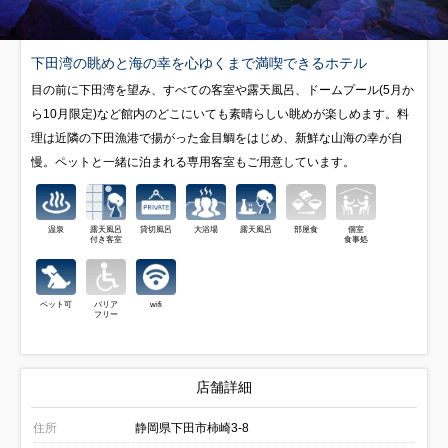
下田湾の眺めと海の幸を心ゆくまで満喫できるホテル
目の前に下田湾を望み、すべての客室や露天風呂、ドームプール(5月か
ら10月限定)など館内のどこにいても素晴らしい眺めが楽しめます。料
理は近隣の下田漁港で揚がった金目鯛をはじめ、新鮮な山海の幸が自
慢。ペットと一緒に泊まれる専用客室もご用意しています。
温泉
露天風呂
貸切風呂
大浴場
露天風呂
部屋食
個室
付き客室
食事処
ペット可
バリア
wifi
フリー
店舗詳細
住所
静岡県下田市柿崎3-8