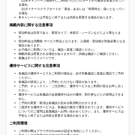
(1)本キャンペーン期間中にご利用いただいたカードから種別を変更されてい
る場合。
(2)ダイナースクラブカードが「退会」あるいは「利用停止」扱いとなってい
る場合。
本キャンペーンは予告なく終了または内容を変更する場合があります。
掲載内容に関する注意事項
宿泊料金は目安であり、客室タイプ、休前日・シーズンなどにより異なりま
す。
宿泊料金は消費税･サービス料込となります。入湯税・宿泊税が別途必要となる
場合があります。
お子様のご利用については、施設へ直接ご確認ください。
掲載内容は変更される場合がありますので、詳細は施設へご確認ください。
画像はすべてイメージです。
優待サービスに関する注意事項
各施設の優待サービスをご利用の場合は、必ず対象施設に直接お電話でご予約
ください。
各施設の状況により、ご予約いただけない場合があります。
ご予約・チェックイン・ご注文時に、優待サービスをご利用の旨をお申し出く
ださい。
優待サービスは各施設の会員優待やほかの優待、割引券などとの併用はできま
せん。
ご予約の変更・取消は各施設が定める取消料がかかります。
ご提供する優待サービスは、各施設の責任で運営されています。優待サービス
についてのご質問は直接施設へお問い合わせください。また、優待サービスは
予告なく終了または内容を変更する場合があります。
ご利用環境
ご利用の際はブラウザのCookieの設定を有効にしてください。