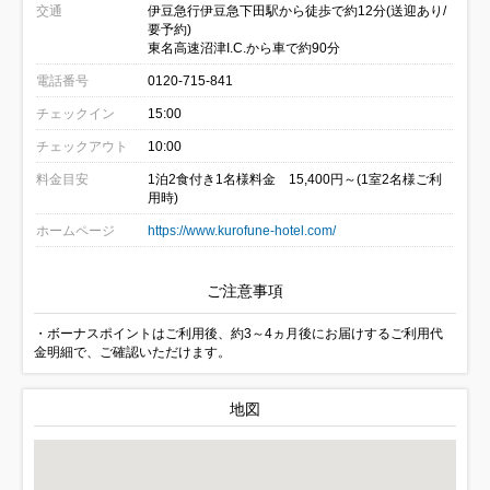
交通
伊豆急行伊豆急下田駅から徒歩で約12分(送迎あり/
要予約)
東名高速沼津I.C.から車で約90分
電話番号
0120-715-841
チェックイン
15:00
チェックアウト
10:00
料金目安
1泊2食付き1名様料金 15,400円～(1室2名様ご利
用時)
ホームページ
https://www.kurofune-hotel.com/
ご注意事項
・ボーナスポイントはご利用後、約3～4ヵ月後にお届けするご利用代
金明細で、ご確認いただけます。
地図