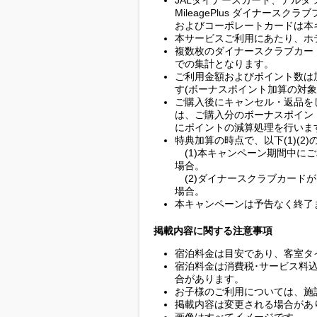
JALダイナースカード、デルタ
MileagePlus ダイナースクラ
およびコーポレートカードは本
本サービスご利用にあたり、ホ
複数枚のダイナースクラブカー
での集計となります。
ご利用金額およびポイント数は
す(ボーナスポイント加算の対象
ご購入後にキャンセル・返品を
は、ご購入分のボーナスポイン
にポイントの減算処理を行いま
特典加算の時点で、以下(1)(2
(1)本キャンペーン期間中に
場合。
(2)ダイナースクラブカード
場合。
本キャンペーンは予告なく終了
掲載内容に関する注意事項
宿泊料金は目安であり、客室タ
宿泊料金は消費税･サービス料
合があります。
お子様のご利用については、施
掲載内容は変更される場合があ