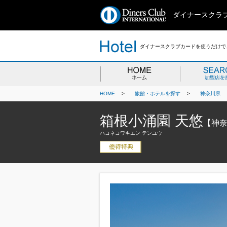
ダイナースクラ
ダイナースクラブカードを使うだけで、
HOME
>
旅館・ホテルを探す
>
神奈川県
箱根小涌園 天悠
【神
ハコネコワキエン テンユウ