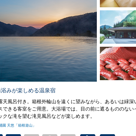
湯浴みが楽しめる温泉宿
露天風呂付き。箱根外輪山を遠くに望みながら、あるいは緑深
スできる客室をご用意。大浴場では、目の前に遮るもののない
ックな滝を望む滝見風呂などが楽しめます。
涌園 天悠「箱根遊山」