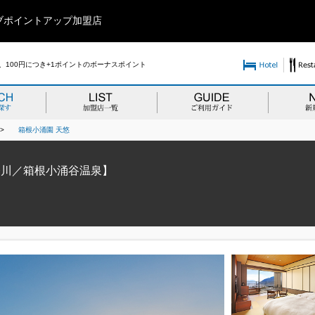
ブポイントアップ加盟店
100円につき+1ポイントのボーナスポイント
>
箱根小涌園 天悠
奈川／箱根小涌谷温泉】