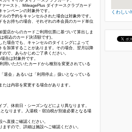
 スカイマイル ダイナースクラブカード、
ブファースト、MileagePlus ダイナースクラブカード
キャンペーンの対象外です。
くわしい
テルの予約をキャンセルされた場合は対象外です。
ドをお持ちの場合、それぞれの本会員のカード単位
加盟店からのカードご利用伝票に基づいて算出しま
は税込のカード決済額です)。
した場合でも、キャンセルのタイミングによって
トを加算することがあります。その場合、翌月以降
すので、あらかじめご了承ください。
)の場合は対象外です。
ご利用いただいたカードから種別を変更されている
が「退会」あるいは「利用停止」扱いとなっている
または内容を変更する場合があります。
イプ、休前日・シーズンなどにより異なります。
込となります。入湯税・宿泊税が別途必要となる場
設へ直接ご確認ください。
りますので、詳細は施設へご確認ください。