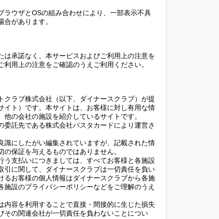
ブラウザとOSの組み合わせにより、一部表示不具
場合があります。
たは承諾なく、本サービスおよびご利用上の注意を
ご利用上の注意をご確認のうえご利用ください。
トクラブ株式会社（以下、ダイナースクラブ）が提
サイト）です。本サイトは、お客様に対し有用な情
、他の会社の施設を紹介しているサイトです。
の委託先である株式会社パスタカードにより運営さ
良識にしたがい編集されていますが、記載された情
切の保証を与えるものではありません。
行う支払いにつきましては、すべてお客様と各施設
取引に関して、ダイナースクラブは一切責任を負い
けるお客様の個人情報はダイナースクラブから各施
各施設のプライバシーポリシーなどをご理解のうえ
は内容を利用することで直接・間接的に生じた損失
びその関連会社が一切責任を負わないことについ