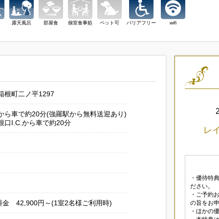
露天風呂
部屋食
個室食事処
ペット可
バリアフリー
wifi
根町二ノ平1297
ら車で約20分(強羅駅から無料送迎あり)
口I.C.から車で約20分
レイ
・優待特
ださい。
・ご予約
金 42,900円～(1室2名様ご利用時)
の旨をお
・ほかの