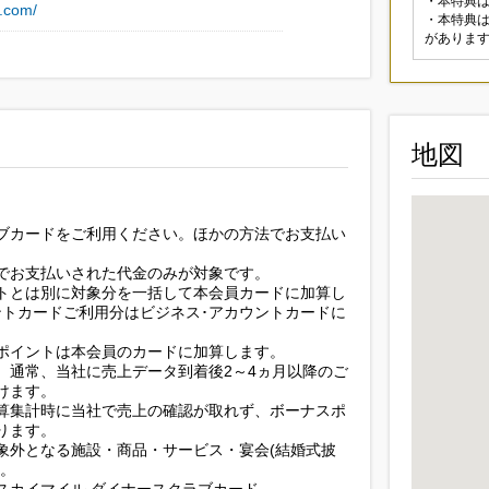
・本特典
u.com/
・本特典
がありま
地図
ブカードをご利用ください。ほかの方法でお支払い
でお支払いされた代金のみが対象です。
トとは別に対象分を一括して本会員カードに加算し
ントカードご利用分はビジネス･アカウントカードに
ポイントは本会員のカードに加算します。
、通常、当社に売上データ到着後2～4ヵ月以降のご
けます。
算集計時に当社で売上の確認が取れず、ボーナスポ
ります。
象外となる施設・商品・サービス・宴会(結婚式披
す。