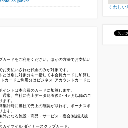
hotel.co.jp/nkh/
くわしい
ブカードをご利用ください。ほかの方法でお支払い
でお支払いされた代金のみが対象です。
トとは別に対象分を一括して本会員カードに加算し
ントカードご利用分はビジネス･アカウントカードに
ポイントは本会員のカードに加算します。
、通常、当社に売上データ到着後2～4ヵ月以降のご
けます。
算集計時に当社で売上の確認が取れず、ボーナスポ
ります。
象外となる施設・商品・サービス・宴会(結婚式披
す。
 スカイマイル ダイナースクラブカード、