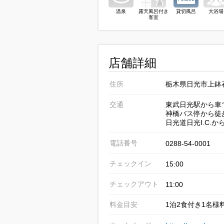
温泉
露天風呂付き
貸切風呂
大浴場
客室
店舗詳細
住所
栃木県日光市上鉢石
交通
東武日光駅から車
神橋バス停から徒
日光道日光I.C.か
電話番号
0288-54-0001
チェックイン
15:00
チェックアウト
11:00
料金目安
1泊2食付き1名様料