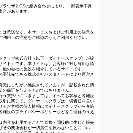
ブラウザとOSの組み合わせにより、一部表示不具
場合があります。
たは承諾なく、本サービスおよびご利用上の注意を
ご利用上の注意をご確認のうえご利用ください。
トクラブ株式会社（以下、ダイナースクラブ）が提
サイト）です。本サイトは、お客様に対し有用な情
、他の会社の施設を紹介しているサイトです。
の委託先である株式会社パスタカードにより運営さ
良識にしたがい編集されていますが、記載された情
切の保証を与えるものではありません。
行う支払いにつきましては、すべてお客様と各施設
取引に関して、ダイナースクラブは一切責任を負い
けるお客様の個人情報はダイナースクラブから各施
各施設のプライバシーポリシーなどをご理解のうえ
は内容を利用することで直接・間接的に生じた損失
びその関連会社が一切責任を負わないことについ