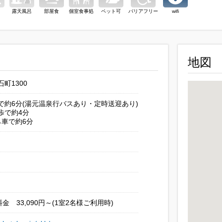
露天風呂
部屋食
個室食事処
ペット可
バリアフリー
wifi
地図
町1300
で約6分(湯元温泉行バスあり・定時送迎あり)
歩で約4分
ら車で約6分
金 33,090円～(1室2名様ご利用時)