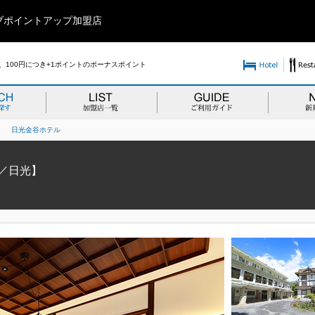
ブポイントアップ加盟店
100円につき+1ポイントのボーナスポイント
>
日光金谷ホテル
／日光】