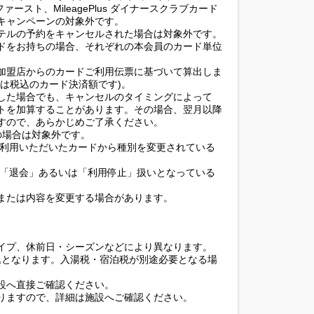
ブファースト、MileagePlus ダイナースクラブカード
キャンペーンの対象外です。
テルの予約をキャンセルされた場合は対象外です。
ドをお持ちの場合、それぞれの本会員のカード単位
加盟店からのカードご利用伝票に基づいて算出しま
は税込のカード決済額です)。
した場合でも、キャンセルのタイミングによって
トを加算することがあります。その場合、翌月以降
すので、あらかじめご了承ください。
)の場合は対象外です。
ご利用いただいたカードから種別を変更されている
が「退会」あるいは「利用停止」扱いとなっている
または内容を変更する場合があります。
イプ、休前日・シーズンなどにより異なります。
込となります。入湯税・宿泊税が別途必要となる場
設へ直接ご確認ください。
りますので、詳細は施設へご確認ください。