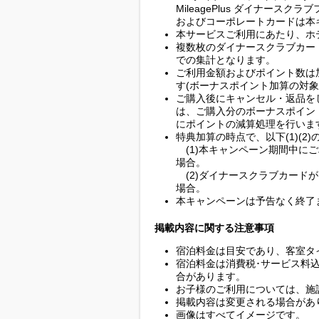
MileagePlus ダイナースクラ
およびコーポレートカードは本
本サービスご利用にあたり、ホ
複数枚のダイナースクラブカー
での集計となります。
ご利用金額およびポイント数は
す(ボーナスポイント加算の対象
ご購入後にキャンセル・返品を
は、ご購入分のボーナスポイン
にポイントの減算処理を行いま
特典加算の時点で、以下(1)(2
(1)本キャンペーン期間中に
場合。
(2)ダイナースクラブカード
場合。
本キャンペーンは予告なく終了
掲載内容に関する注意事項
宿泊料金は目安であり、客室タ
宿泊料金は消費税･サービス料
合があります。
お子様のご利用については、施
掲載内容は変更される場合があ
画像はすべてイメージです。