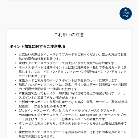
PAGE
TOP
ご利用上の注意
ポイント加算に関するご注意事項
お支払いの際はダイナースクラブカードをご利用ください。ほかの方法でお支
払いの場合は特典対象外です。
現地でダイナースクラブカードでお支払いされた代金のみが対象です。
ボーナスポイントは通常ポイントとは別に対象分を一括して本会員カードに加
算します。なお、ビジネス･アカウントカードご利用分はビジネス･アカウント
カードに加算します。
家族カードご利用分のボーナスポイントは本会員のカードに加算します。
加算されたボーナスポイントは、通常、当社に売上データ到着後2～4ヵ月以降
のご利用代金明細書でご確認いただけます。
対象店舗であってもポイント加算集計時に当社で売上の確認が取れず、ボーナ
スポイントが加算できない場合があります。
一部ボーナスポイント加算の対象外となる施設・商品・サービス・宴会(結婚式
披露宴・二次会を含む)があります。
JALダイナースカード、デルタ スカイマイル ダイナースクラブカード、
MileagePlus ダイナースクラブファースト、MileagePlus ダイナースクラブカ
ードおよびコーポレートカードは本キャンペーンの対象外です。
本サービスご利用にあたり、ホテルの予約をキャンセルされた場合は対象外で
す。
複数枚のダイナースクラブカードをお持ちの場合、それぞれの本会員のカード
単位での集計となります。