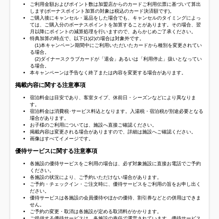
ご利用金額およびポイント数は加盟店からのカードご利用伝票に基づいて算出
します(ボーナスポイント加算の対象は税込のカード決済額です)。
ご購入後にキャンセル・返品をした場合でも、キャンセルのタイミングによっ
ては、ご購入分のボーナスポイントを加算することがあります。その場合、翌
月以降にポイントの減算処理を行いますので、あらかじめご了承ください。
特典加算の時点で、以下(1)(2)の場合は対象外です。
(1)本キャンペーン期間中にご利用いただいたカードから種別を変更されてい
る場合。
(2)ダイナースクラブカードが「退会」あるいは「利用停止」扱いとなってい
る場合。
本キャンペーンは予告なく終了または内容を変更する場合があります。
掲載内容に関する注意事項
宿泊料金は目安であり、客室タイプ、休前日・シーズンなどにより異なりま
す。
宿泊料金は消費税･サービス料込となります。入湯税・宿泊税が別途必要となる
場合があります。
お子様のご利用については、施設へ直接ご確認ください。
掲載内容は変更される場合がありますので、詳細は施設へご確認ください。
画像はすべてイメージです。
優待サービスに関する注意事項
各施設の優待サービスをご利用の場合は、必ず対象施設に直接お電話でご予約
ください。
各施設の状況により、ご予約いただけない場合があります。
ご予約・チェックイン・ご注文時に、優待サービスをご利用の旨をお申し出く
ださい。
優待サービスは各施設の会員優待やほかの優待、割引券などとの併用はできま
せん。
ご予約の変更・取消は各施設が定める取消料がかかります。
ご提供する優待サービスは、各施設の責任で運営されています。優待サービス