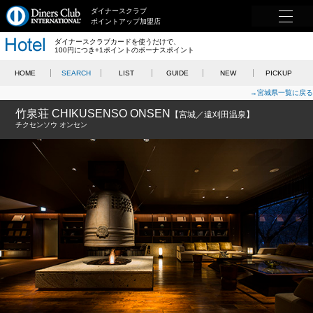
ダイナースクラブ
ポイントアップ加盟店
ダイナースクラブカードを使うだけで、
100円につき+1ポイントのボーナスポイント
HOME
SEARCH
LIST
GUIDE
NEW
PICKUP
→宮城県一覧に戻る
竹泉荘 CHIKUSENSO ONSEN
【宮城／遠刈田温泉】
チクセンソウ オンセン