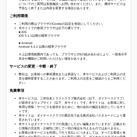
についてのご質問は直接施設へお問い合わせください。また、優待サービスは
予告なく終了または内容を変更する場合があります。
ご利用環境
ご利用の際はブラウザのCookieの設定を有効にしてください。
当サイトでの推奨ブラウザは以下の通りです。
■ iOS
iOS 5.1.1以降の標準ブラウザ
■ Android
Android 4.4.2 以降の標準ブラウザ
※上記環境範囲内であっても、ブラウザとOSの組み合わせにより、一部表示不
具合や機能がご利用いただけない場合があります。
サービスの変更・中断・終了
弊社は、お客様への事前通知または承諾なく、本サービスおよびご利用上の注
意を随時変更することがあります。ご利用上の注意をご確認のうえご利用くだ
さい。
免責事項
本サービスは、三井住友トラストクラブ株式会社（以下、ダイナースクラブ）
が提供するウェブサイト（以下、本サイト）です。本サイトは、お客様に対し
有用な情報・サービスを提供するために、他の会社の施設を紹介しているサイ
トです。
本サイトは、ダイナースクラブの委託先である株式会社パスタカードにより運
営されています。
本サイトはダイナースクラブの良識にしたがい編集されていますが、記載され
た情報の完全性・正確性に対して一切の保証を与えるものではありません。
お客様が本サービスを利用して行う支払いにつきましては、すべてお客様と各
施設とのお取引になります。このお取引に関して、ダイナースクラブは一切責