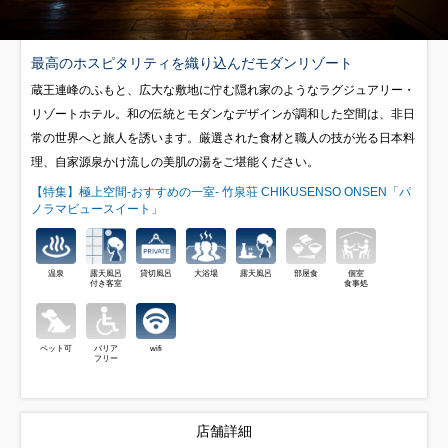
最高のホスピタリティを織り込んだモダンリゾート
蔵王連峰のふもと、広大な敷地に佇む隠れ家のようなラグジュアリー・
リゾートホテル。和の伝統とモダンなデザインが調和した空間は、非日
常の世界へと旅人を誘います。厳選された食材と職人の技が光る日本料
理、自家源泉かけ流しの美肌の湯をご堪能ください。
【特集】極上空間-おすすめの一室- 竹泉荘 CHIKUSENSO ONSEN「パ
ノラマビュースイート」
温泉
露天風呂
貸切風呂
大浴場
露天風呂
部屋食
個室
付き客室
食事処
ペット可
バリア
wifi
フリー
店舗詳細