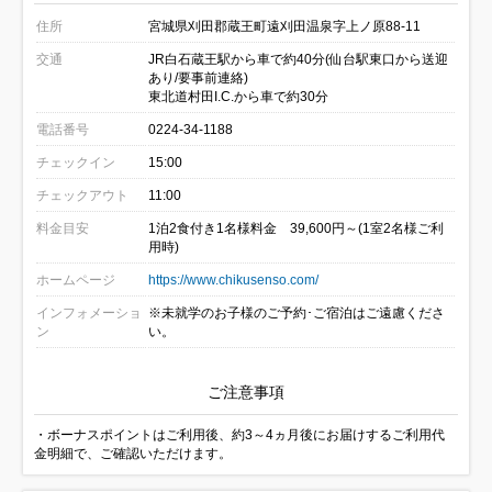
住所
宮城県刈田郡蔵王町遠刈田温泉字上ノ原88-11
交通
JR白石蔵王駅から車で約40分(仙台駅東口から送迎
あり/要事前連絡)
東北道村田I.C.から車で約30分
電話番号
0224-34-1188
チェックイン
15:00
チェックアウト
11:00
料金目安
1泊2食付き1名様料金 39,600円～(1室2名様ご利
用時)
ホームページ
https://www.chikusenso.com/
インフォメーショ
※未就学のお子様のご予約･ご宿泊はご遠慮くださ
ン
い。
ご注意事項
・ボーナスポイントはご利用後、約3～4ヵ月後にお届けするご利用代
金明細で、ご確認いただけます。