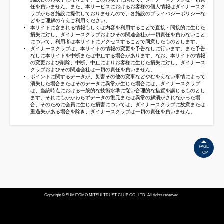
任を負いません。また、本サービスにおけるお客様の個人情報はダイナースク
ラブから各施設に提供しておりませんので、各施設のプライバシーポリシーな
どをご理解のうえご利用ください。
本サイトに含まれる情報もしくは内容を利用することで直接・間接的に生じた
損失に対し、ダイナースクラブおよびその関連会社が一切責任を負わないこと
について、利用者は本サイトにアクセスすることで同意したものとします。
ダイナースクラブは、本サイトの情報の変更を予告なしに行います。また予告
なしに本サイトを中断または中止する場合があります。なお、本サイトの情報
の変更および削除、中断、中止によりお客様に生じた損失に対し、ダイナース
クラブおよびその関連会社は一切の責任を負いません。
ポイントに関するデータが、災害その他の変事などやむをえない事情によって
消失した場合またはそのデータに異常が生じた場合には、ダイナースクラブ
は、当該時点における一般的な技術水準に従い合理的な措置を講じるものとし
ます。それにもかかわらずデータの復元または異常の解消がされなかった場
合、そのために会員に生じた損害については、ダイナースクラブに故意または
重過失がある場合を除き、ダイナースクラブは一切の責任を負いません。
PAGE
TOP
Copyright © SUMITOMO MITSUI TRUST CLUB CO., LTD. All rights reserved.