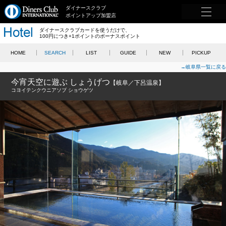
ダイナースクラブ
ポイントアップ加盟店
ダイナースクラブカードを使うだけで、
100円につき+1ポイントのボーナスポイント
HOME
SEARCH
LIST
GUIDE
NEW
PICKUP
→岐阜県一覧に戻る
今宵天空に遊ぶ しょうげつ
【岐阜／下呂温泉】
コヨイテンクウニアソブ ショウゲツ