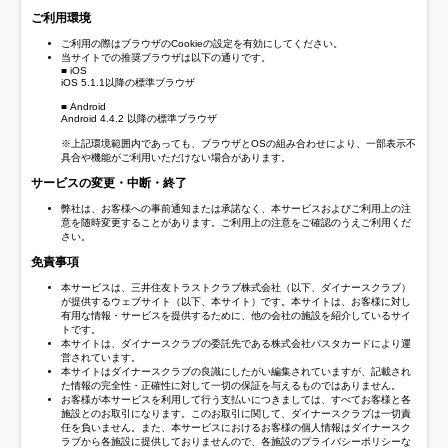
ご利用環境
ご利用の際はブラウザのCookieの設定を有効にしてください。
当サイトでの推奨ブラウザは以下の通りです。
■ iOS
iOS 5.1.1以降の標準ブラウザ
■ Android
Android 4.4.2 以降の標準ブラウザ
※上記環境範囲内であっても、ブラウザとOSの組み合わせにより、一部表示不
具合や機能がご利用いただけない場合があります。
サービスの変更・中断・終了
弊社は、お客様への事前通知または承諾なく、本サービスおよびご利用上の注
意を随時変更することがあります。ご利用上の注意をご確認のうえご利用くだ
さい。
免責事項
本サービスは、三井住友トラストクラブ株式会社（以下、ダイナースクラブ）
が提供するウェブサイト（以下、本サイト）です。本サイトは、お客様に対し
有用な情報・サービスを提供するために、他の会社の施設を紹介しているサイ
トです。
本サイトは、ダイナースクラブの委託先である株式会社パスタカードにより運
営されています。
本サイトはダイナースクラブの良識にしたがい編集されていますが、記載され
た情報の完全性・正確性に対して一切の保証を与えるものではありません。
お客様が本サービスを利用して行う支払いにつきましては、すべてお客様と各
施設とのお取引になります。このお取引に関して、ダイナースクラブは一切責
任を負いません。また、本サービスにおけるお客様の個人情報はダイナースク
ラブから各施設に提供しておりませんので、各施設のプライバシーポリシーな