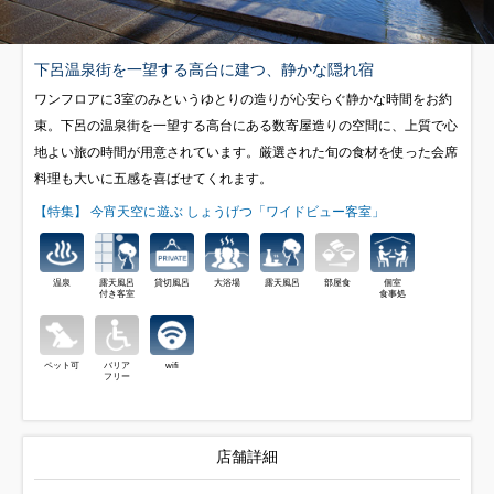
下呂温泉街を一望する高台に建つ、静かな隠れ宿
ワンフロアに3室のみというゆとりの造りが心安らぐ静かな時間をお約
束。下呂の温泉街を一望する高台にある数寄屋造りの空間に、上質で心
地よい旅の時間が用意されています。厳選された旬の食材を使った会席
料理も大いに五感を喜ばせてくれます。
【特集】 今宵天空に遊ぶ しょうげつ「ワイドビュー客室」
温泉
露天風呂
貸切風呂
大浴場
露天風呂
部屋食
個室
付き客室
食事処
ペット可
バリア
wifi
フリー
店舗詳細