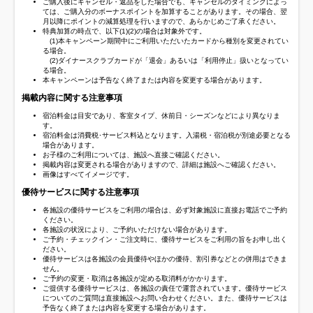
ご購入後にキャンセル・返品をした場合でも、キャンセルのタイミングによっ
ては、ご購入分のボーナスポイントを加算することがあります。その場合、翌
月以降にポイントの減算処理を行いますので、あらかじめご了承ください。
特典加算の時点で、以下(1)(2)の場合は対象外です。
(1)本キャンペーン期間中にご利用いただいたカードから種別を変更されてい
る場合。
(2)ダイナースクラブカードが「退会」あるいは「利用停止」扱いとなってい
る場合。
本キャンペーンは予告なく終了または内容を変更する場合があります。
掲載内容に関する注意事項
宿泊料金は目安であり、客室タイプ、休前日・シーズンなどにより異なりま
す。
宿泊料金は消費税･サービス料込となります。入湯税・宿泊税が別途必要となる
場合があります。
お子様のご利用については、施設へ直接ご確認ください。
掲載内容は変更される場合がありますので、詳細は施設へご確認ください。
画像はすべてイメージです。
優待サービスに関する注意事項
各施設の優待サービスをご利用の場合は、必ず対象施設に直接お電話でご予約
ください。
各施設の状況により、ご予約いただけない場合があります。
ご予約・チェックイン・ご注文時に、優待サービスをご利用の旨をお申し出く
ださい。
優待サービスは各施設の会員優待やほかの優待、割引券などとの併用はできま
せん。
ご予約の変更・取消は各施設が定める取消料がかかります。
ご提供する優待サービスは、各施設の責任で運営されています。優待サービス
についてのご質問は直接施設へお問い合わせください。また、優待サービスは
予告なく終了または内容を変更する場合があります。