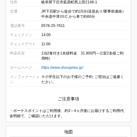
住所
岐阜県下呂市萩原町西上田2148-1
交通
JR下呂駅から徒歩で約15分(送迎あり/要事前連絡）
中央道中津川I.C.から車で約60分
電話番号
0576-25-7611
チェックイン
14:00
チェックアウト
11:00
料金目安
1泊2食付き1名様料金 31,900円～(1室2名様ご利
用時)
ホームページ
https://www.shougetsu.jp/
インフォメーショ
※小学生以下のお子様のご予約･ご宿泊はご遠慮く
ン
ださい。
ご注意事項
・ボーナスポイントはご利用後、約3～4ヵ月後にお届けするご利用代
金明細で、ご確認いただけます。
地図