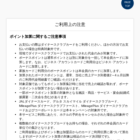
PAGE
TOP
ご利用上の注意
ポイント加算に関するご注意事項
お支払いの際はダイナースクラブカードをご利用ください。ほかの方法でお支
払いの場合は特典対象外です。
現地でダイナースクラブカードでお支払いされた代金のみが対象です。
ボーナスポイントは通常ポイントとは別に対象分を一括して本会員カードに加
算します。なお、ビジネス･アカウントカードご利用分はビジネス･アカウント
カードに加算します。
家族カードご利用分のボーナスポイントは本会員のカードに加算します。
加算されたボーナスポイントは、通常、当社に売上データ到着後2～4ヵ月以降
のご利用代金明細書でご確認いただけます。
対象店舗であってもポイント加算集計時に当社で売上の確認が取れず、ボーナ
スポイントが加算できない場合があります。
一部ボーナスポイント加算の対象外となる施設・商品・サービス・宴会(結婚式
披露宴・二次会を含む)があります。
JALダイナースカード、デルタ スカイマイル ダイナースクラブカード、
MileagePlus ダイナースクラブファースト、MileagePlus ダイナースクラブカ
ードおよびコーポレートカードは本キャンペーンの対象外です。
本サービスご利用にあたり、ホテルの予約をキャンセルされた場合は対象外で
す。
複数枚のダイナースクラブカードをお持ちの場合、それぞれの本会員のカード
単位での集計となります。
ご利用金額およびポイント数は加盟店からのカードご利用伝票に基づいて算出
します(ボーナスポイント加算の対象は税込のカード決済額です)。