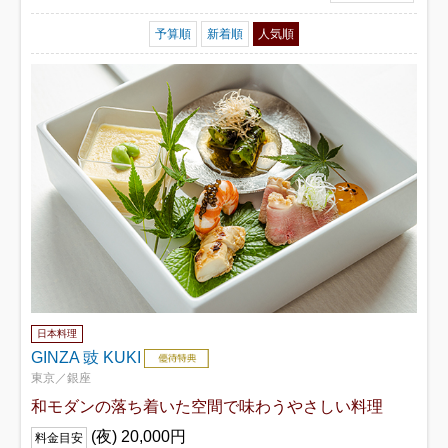
予算順
新着順
人気順
日本料理
GINZA 豉 KUKI
東京／銀座
和モダンの落ち着いた空間で味わうやさしい料理
(夜) 20,000円
料金目安