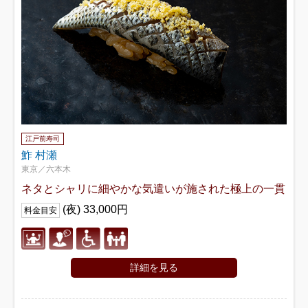
江戸前寿司
鮓 村瀬
東京／六本木
ネタとシャリに細やかな気遣いが施された極上の一貫
(夜) 33,000円
料金目安
詳細を見る