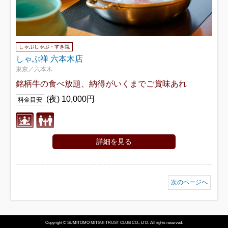
しゃぶしゃぶ・すき焼
しゃぶ禅 六本木店
東京／六本木
銘柄牛の食べ放題、納得がいくまでご賞味あれ
(夜) 10,000円
料金目安
詳細を見る
次のページへ
Copyright © SUMITOMO MITSUI TRUST CLUB CO., LTD. All rights reserved.