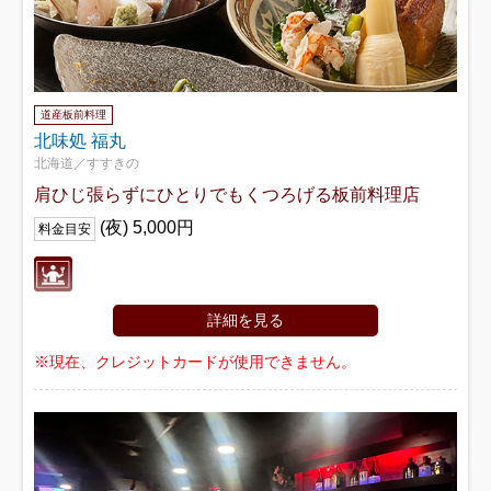
道産板前料理
北味処 福丸
北海道／すすきの
肩ひじ張らずにひとりでもくつろげる板前料理店
(夜) 5,000円
料金目安
詳細を見る
※現在、クレジットカードが使用できません。