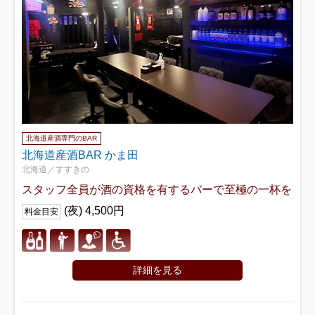
北海道産酒専門のBAR
北海道産酒BAR かま田
北海道／すすきの
スタッフ全員が酒の資格を有するバーで至極の一杯を
(夜) 4,500円
料金目安
詳細を見る