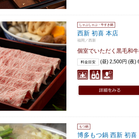
しゃぶしゃぶ・牛すき鍋
西新 初喜 本店
福岡／西新
個室でいただく黒毛和牛
(昼) 2,500円 (夜) 
料金目安
もつ鍋
博多もつ鍋 西新 初喜