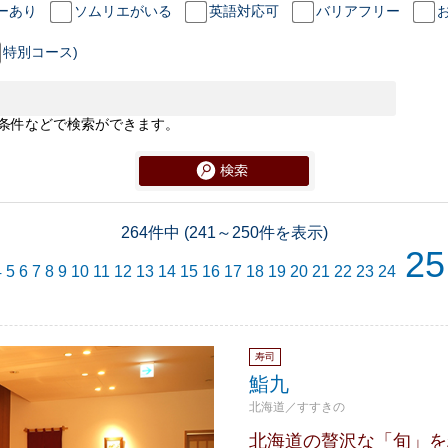
ーあり
ソムリエがいる
英語対応可
バリアフリー
特別コース)
条件などで検索ができます。
264件中 (241～250件を表示)
25
4
5
6
7
8
9
10
11
12
13
14
15
16
17
18
19
20
21
22
23
24
寿司
鮨九
北海道／すすきの
北海道の贅沢な「旬」を