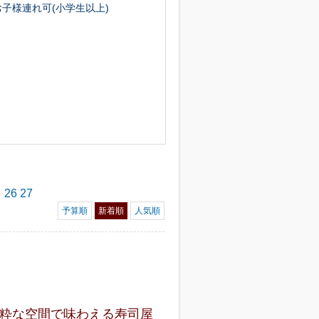
お子様連れ可(小学生以上)
26
27
予算順
新着順
人気順
粋な空間で味わえる寿司屋