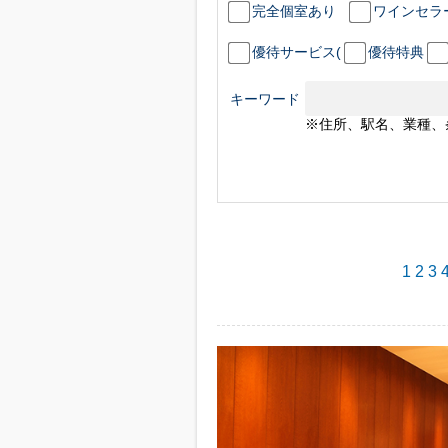
完全個室あり
ワインセラ
優待サービス(
優待特典
キーワード
※住所、駅名、業種、
1
2
3