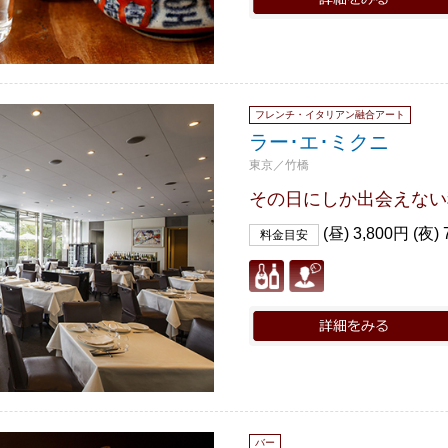
フレンチ・イタリアン融合アート
ラー･エ･ミクニ
東京／竹橋
その日にしか出会えない
(昼) 3,800円 (夜) 
料金目安
バー