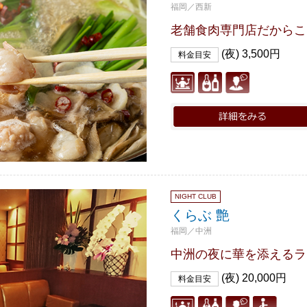
福岡／西新
老舗食肉専門店だからこ
(夜) 3,500円
料金目安
NIGHT CLUB
くらぶ 艶
福岡／中洲
中洲の夜に華を添えるラ
(夜) 20,000円
料金目安