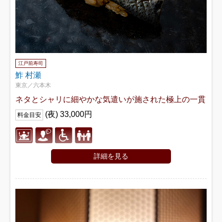
江戸前寿司
鮓 村瀬
東京／六本木
ネタとシャリに細やかな気遣いが施された極上の一貫
(夜) 33,000円
料金目安
詳細を見る