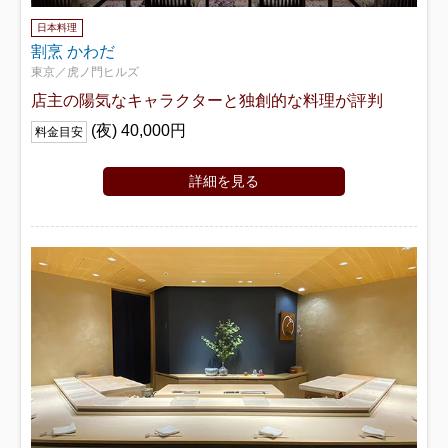
日本料理
割烹 かわだ
東京／虎ノ門ヒルズ
店主の陽気なキャラクターと独創的な料理が評判
(夜) 40,000円
料金目安
詳細を見る