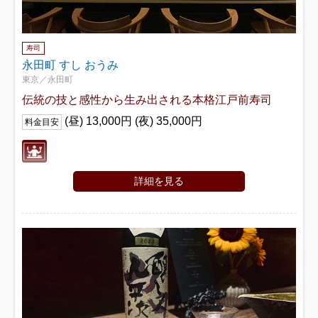
寿司
永田町 すし おうみ
東京／永田町
伝統の技と感性から生み出される本格江戸前寿司
(昼) 13,000円 (夜) 35,000円
料金目安
詳細を見る