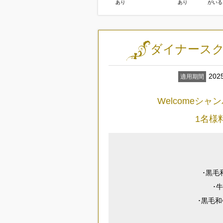
あり
あり
がいる
ダイナースク
20
適用期間
Welcomeシ
1名様料
･黒毛
･
･黒毛和