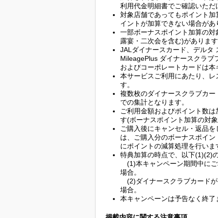
利用代金明細書でご確認いただ
対象店舗であってもポイント加
イントが加算できない場合があ
一部ボーナスポイント加算の対
露宴・二次会を含む)がありま
JALダイナースカード、デルタ
MileagePlus ダイナースクラ
およびコーポレートカードは本
本サービスご利用にあたり、レ
す。
複数枚のダイナースクラブカー
での集計となります。
ご利用金額およびポイント数は
す(ボーナスポイント加算の対象
ご購入後にキャンセル・返品を
は、ご購入分のボーナスポイン
にポイントの減算処理を行いま
特典加算の時点で、以下(1)(2
(1)本キャンペーン期間中に
場合。
(2)ダイナースクラブカード
場合。
本キャンペーンは予告なく終了
掲載内容に関する注意事項