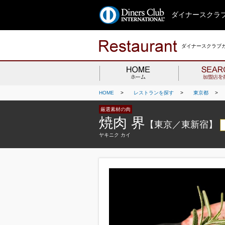
ダイナースクラ
ダイナースクラブカ
HOME
>
レストランを探す
>
東京都
>
厳選素材の肉
焼肉 界
【東京／東新宿】
ヤキニク カイ