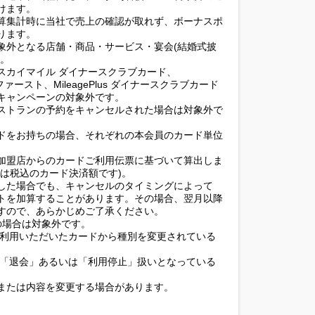
けます。
算集計時に当社で売上の確認が取れず、ボーナスポ
ります。
象外となる店舗・商品・サービス・宴会(結婚式披
す。
 スカイマイル ダイナースクラブカード、
ブファースト、MileagePlus ダイナースクラブカード
キャンペーンの対象外です。
ストランの予約をキャンセルされた場合は対象外で
ドをお持ちの場合、それぞれの本会員のカード単位
加盟店からのカードご利用伝票に基づいて算出しま
は税込のカード決済額です)。
した場合でも、キャンセルのタイミングによって
トを加算することがあります。その場合、翌月以降
すので、あらかじめご了承ください。
)の場合は対象外です。
ご利用いただいたカードから種別を変更されている
が「退会」あるいは「利用停止」扱いとなっている
または内容を変更する場合があります。