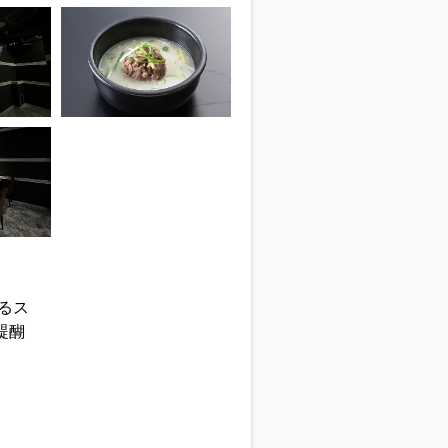
るス
醍醐