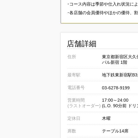
･コース内容は季節や仕入れ状況に
･各店舗の会員優待やほかの優待、
店舗詳細
住所
東京都新宿区大久保2
パル新宿 1階
最寄駅
地下鉄東新宿駅B3
電話番号
03-6278-9199
営業時間
17:00～24:00
(ラストオーダー)
(L.O. 90分前 ド
定休日
木曜
席数
テーブル14席