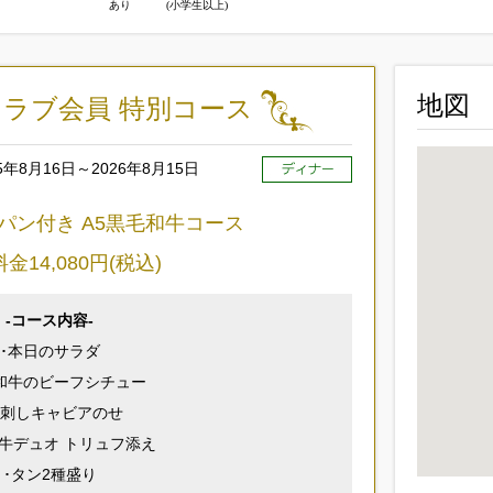
あり
(小学生以上)
地図
ラブ会員 特別コース
25年8月16日～2026年8月15日
ャンパン付き A5黒毛和牛コース
金14,080円(税込)
-コース内容-
･本日のサラダ
和牛のビーフシチュー
牛刺しキャビアのせ
牛デュオ トリュフ添え
･タン2種盛り