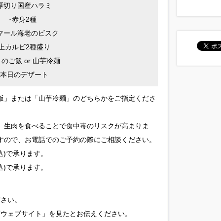
厚切り国産ハラミ
･赤身2種
マール海老のビスク
･上カルビ2種盛り
月のご飯 or 山芋冷麺
･本日のデザート
飯」または「山芋冷麺」のどちらかをご指定くださ
は、生肉を食べることで食中毒のリスクが高まりま
すので、お電話でのご予約の際にご相談ください。
込)で承ります。
込)で承ります。
ださい。
店ウェブサイト」を見たとお伝えください。