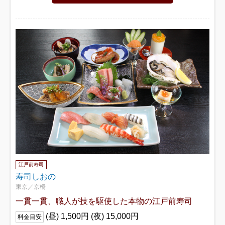
江戸前寿司
寿司しおの
東京／京橋
一貫一貫、職人が技を駆使した本物の江戸前寿司
(昼) 1,500円 (夜) 15,000円
料金目安