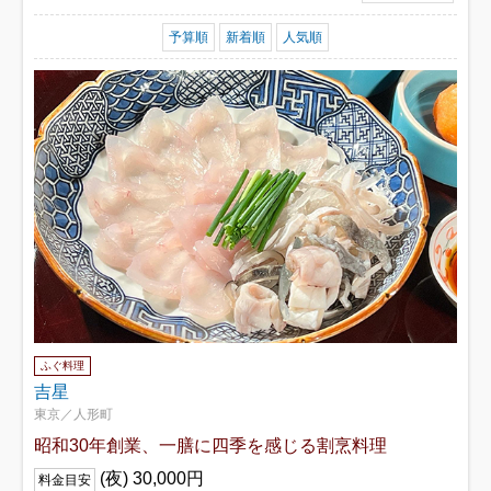
予算順
新着順
人気順
ふぐ料理
吉星
東京／人形町
昭和30年創業、一膳に四季を感じる割烹料理
(夜) 30,000円
料金目安