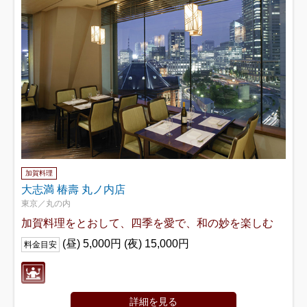
加賀料理
大志満 椿壽 丸ノ内店
東京／丸の内
加賀料理をとおして、四季を愛で、和の妙を楽しむ
(昼) 5,000円 (夜) 15,000円
料金目安
詳細を見る