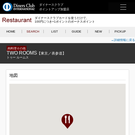
ダイナースクラブ
ポイントアップ加盟店
ダイナースクラブカードを使うだけで、
100円につき+1ポイントのボーナスポイント
HOME
SEARCH
LIST
GUIDE
NEW
PICKUP
→詳細情報に戻る
肉料理その他
TWO ROOMS
【東京／表参道】
トゥー ルームス
地図