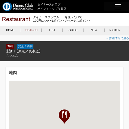
ダイナースクラブ
ポイントアップ加盟店
ダイナースクラブカードを使うだけで、
100円につき+1ポイントのボーナスポイント
HOME
SEARCH
LIST
GUIDE
NEW
PICKUP
→詳細情報に戻る
寿司
完全予約制
鮨m
【東京／表参道】
スシエム
地図