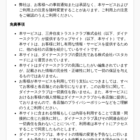
弊社は、お客様への事前通知または承諾なく、本サービスおよび
ご利用上の注意を随時変更することがあります。ご利用上の注意
をご確認のうえご利用ください。
免責事項
本サービスは、三井住友トラストクラブ株式会社（以下、ダイナ
ースクラブ）が提供するウェブサイト（以下、本サイト）です。
本サイトは、お客様に対し有用な情報・サービスを提供するため
に、他の会社の店舗を紹介しているサイトです。
本サイトは、ダイナースクラブの委託先である株式会社パスタカ
ードにより運営されています。
本サイトはダイナースクラブの良識にしたがい編集されています
が、記載された情報の完全性・正確性に対して一切の保証を与え
るものではありません。
お客様が本サービスを利用して行う支払いにつきましては、すべ
てお客様と各店舗とのお取引になります。このお取引に関して、
ダイナースクラブは一切責任を負いません。また、本サービスに
おけるお客様の個人情報はダイナースクラブから各店舗に提供し
ておりませんので、各店舗のプライバシーポリシーなどをご理解
のうえご利用ください。
本サイトに含まれる情報もしくは内容を利用することで直接・間
接的に生じた損失に対し、ダイナースクラブ及びその関連会社が
一切責任を負わないことについて、利用者は本サイトにアクセス
することで同意したものとします。
ダイナースクラブは、本サイトの情報の変更を予告なしに行いま
す。また予告なしに本サイトを中断または中止する場合がありま