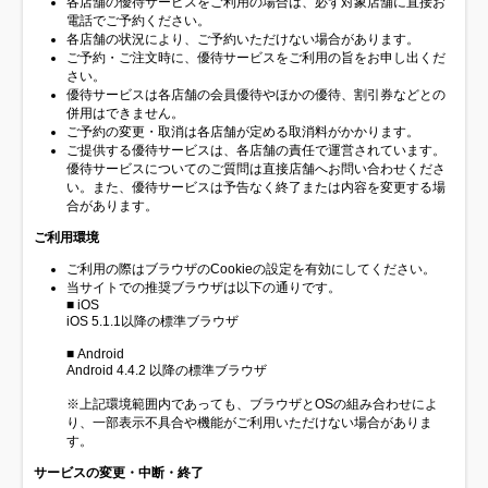
各店舗の優待サービスをご利用の場合は、必ず対象店舗に直接お
電話でご予約ください。
各店舗の状況により、ご予約いただけない場合があります。
ご予約・ご注文時に、優待サービスをご利用の旨をお申し出くだ
さい。
優待サービスは各店舗の会員優待やほかの優待、割引券などとの
併用はできません。
ご予約の変更・取消は各店舗が定める取消料がかかります。
ご提供する優待サービスは、各店舗の責任で運営されています。
優待サービスについてのご質問は直接店舗へお問い合わせくださ
い。また、優待サービスは予告なく終了または内容を変更する場
合があります。
ご利用環境
ご利用の際はブラウザのCookieの設定を有効にしてください。
当サイトでの推奨ブラウザは以下の通りです。
■ iOS
iOS 5.1.1以降の標準ブラウザ
■ Android
Android 4.4.2 以降の標準ブラウザ
※上記環境範囲内であっても、ブラウザとOSの組み合わせによ
り、一部表示不具合や機能がご利用いただけない場合がありま
す。
サービスの変更・中断・終了