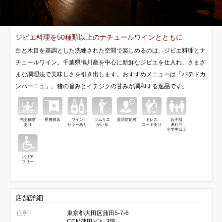
ジビエ料理を50種類以上のナチュールワインとともに
白と木目を基調とした洗練された空間で楽しめるのは、ジビエ料理とナ
チュールワイン。千葉県鴨川産を中心に新鮮なジビエを仕入れ、さまざ
まな調理法で美味しさを引き出します。おすすめメニューは「パテドカ
ンパーニュ」。猪の旨みとイチジクの甘みが調和する逸品です。
完全個室
星獲得店
ワイン
ソムリエ
英語対応可
ドレス
お子様
あり
セラーあり
がいる
コードあり
連れ可
小学生以上
バリア
フリー
店舗詳細
住所
東京都大田区蒲田5-7-6
CCM蒲田ビル 3階