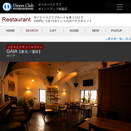
ダイナースクラブ
ポイントアップ加盟店
ダイナースクラブカードを使うだけで、
100円につき+1ポイントのボーナスポイント
HOME
SEARCH
LIST
GUIDE
NEW
PICKUP
→東京都一覧に戻る
ジビエとナチュールワイン
GAIA
【東京／蒲田】
ガイア