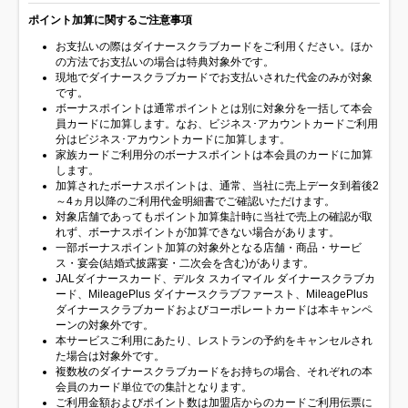
ポイント加算に関するご注意事項
お支払いの際はダイナースクラブカードをご利用ください。ほか
の方法でお支払いの場合は特典対象外です。
現地でダイナースクラブカードでお支払いされた代金のみが対象
です。
ボーナスポイントは通常ポイントとは別に対象分を一括して本会
員カードに加算します。なお、ビジネス･アカウントカードご利用
分はビジネス･アカウントカードに加算します。
家族カードご利用分のボーナスポイントは本会員のカードに加算
します。
加算されたボーナスポイントは、通常、当社に売上データ到着後2
～4ヵ月以降のご利用代金明細書でご確認いただけます。
対象店舗であってもポイント加算集計時に当社で売上の確認が取
れず、ボーナスポイントが加算できない場合があります。
一部ボーナスポイント加算の対象外となる店舗・商品・サービ
ス・宴会(結婚式披露宴・二次会を含む)があります。
JALダイナースカード、デルタ スカイマイル ダイナースクラブカ
ード、MileagePlus ダイナースクラブファースト、MileagePlus
ダイナースクラブカードおよびコーポレートカードは本キャンペ
ーンの対象外です。
本サービスご利用にあたり、レストランの予約をキャンセルされ
た場合は対象外です。
複数枚のダイナースクラブカードをお持ちの場合、それぞれの本
会員のカード単位での集計となります。
ご利用金額およびポイント数は加盟店からのカードご利用伝票に