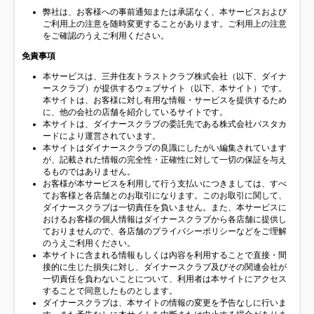
弊社は、お客様への事前通知または承諾なく、本サービスおよび
ご利用上の注意を随時変更することがあります。ご利用上の注意
をご確認のうえご利用ください。
免責事項
本サービスは、三井住友トラストクラブ株式会社（以下、ダイナ
ースクラブ）が提供するウェブサイト（以下、本サイト）です。
本サイトは、お客様に対し有用な情報・サービスを提供するため
に、他の会社の店舗を紹介しているサイトです。
本サイトは、ダイナースクラブの委託先である株式会社パスタカ
ードにより運営されています。
本サイトはダイナースクラブの良識にしたがい編集されています
が、記載された情報の完全性・正確性に対して一切の保証を与え
るものではありません。
お客様が本サービスを利用して行う支払いにつきましては、すべ
てお客様と各店舗とのお取引になります。このお取引に関して、
ダイナースクラブは一切責任を負いません。また、本サービスに
おけるお客様の個人情報はダイナースクラブから各店舗に提供し
ておりませんので、各店舗のプライバシーポリシーなどをご理解
のうえご利用ください。
本サイトに含まれる情報もしくは内容を利用することで直接・間
接的に生じた損失に対し、ダイナースクラブ及びその関連会社が
一切責任を負わないことについて、利用者は本サイトにアクセス
することで同意したものとします。
ダイナースクラブは、本サイトの情報の変更を予告なしに行いま