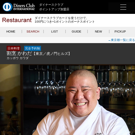
ダイナースクラブ
ポイントアップ加盟店
ダイナースクラブカードを使うだけで、
100円につき+1ポイントのボーナスポイント
HOME
SEARCH
LIST
GUIDE
NEW
PICKUP
→東京都一覧に戻る
日本料理
完全予約制
割烹 かわだ
【東京／虎ノ門ヒルズ】
カッポウ カワダ