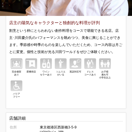
店主の陽気なキャラクターと独創的な料理が評判
割烹という枠にとらわれない創作料理をコースで堪能できる名店。店
主･川田慶介氏のパフォーマンスを眺めつつ、美食に興じることができ
ます。季節感や時季のものを楽しんでいただくため、コース内容は月ご
とに変更。個性と技術が光る川田ワールドをぜひご体験ください。
完全個室
星獲得店
ワイン
ソムリエ
英語対応可
ドレス
お子様
あり
セラーあり
がいる
コードあり
連れ可
小学生以上
バリア
フリー
店舗詳細
住所
東京都港区西新橋3-5-9