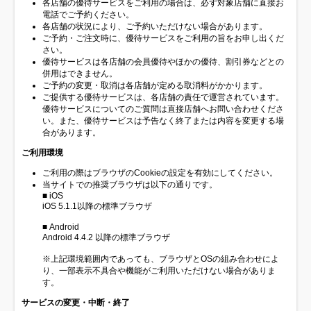
各店舗の優待サービスをご利用の場合は、必ず対象店舗に直接お
電話でご予約ください。
各店舗の状況により、ご予約いただけない場合があります。
ご予約・ご注文時に、優待サービスをご利用の旨をお申し出くだ
さい。
優待サービスは各店舗の会員優待やほかの優待、割引券などとの
併用はできません。
ご予約の変更・取消は各店舗が定める取消料がかかります。
ご提供する優待サービスは、各店舗の責任で運営されています。
優待サービスについてのご質問は直接店舗へお問い合わせくださ
い。また、優待サービスは予告なく終了または内容を変更する場
合があります。
ご利用環境
ご利用の際はブラウザのCookieの設定を有効にしてください。
当サイトでの推奨ブラウザは以下の通りです。
■ iOS
iOS 5.1.1以降の標準ブラウザ
■ Android
Android 4.4.2 以降の標準ブラウザ
※上記環境範囲内であっても、ブラウザとOSの組み合わせによ
り、一部表示不具合や機能がご利用いただけない場合がありま
す。
サービスの変更・中断・終了