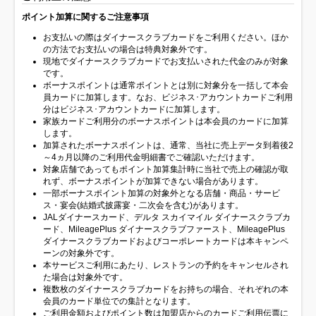
ポイント加算に関するご注意事項
お支払いの際はダイナースクラブカードをご利用ください。ほか
の方法でお支払いの場合は特典対象外です。
現地でダイナースクラブカードでお支払いされた代金のみが対象
です。
ボーナスポイントは通常ポイントとは別に対象分を一括して本会
員カードに加算します。なお、ビジネス･アカウントカードご利用
分はビジネス･アカウントカードに加算します。
家族カードご利用分のボーナスポイントは本会員のカードに加算
します。
加算されたボーナスポイントは、通常、当社に売上データ到着後2
～4ヵ月以降のご利用代金明細書でご確認いただけます。
対象店舗であってもポイント加算集計時に当社で売上の確認が取
れず、ボーナスポイントが加算できない場合があります。
一部ボーナスポイント加算の対象外となる店舗・商品・サービ
ス・宴会(結婚式披露宴・二次会を含む)があります。
JALダイナースカード、デルタ スカイマイル ダイナースクラブカ
ード、MileagePlus ダイナースクラブファースト、MileagePlus
ダイナースクラブカードおよびコーポレートカードは本キャンペ
ーンの対象外です。
本サービスご利用にあたり、レストランの予約をキャンセルされ
た場合は対象外です。
複数枚のダイナースクラブカードをお持ちの場合、それぞれの本
会員のカード単位での集計となります。
ご利用金額およびポイント数は加盟店からのカードご利用伝票に