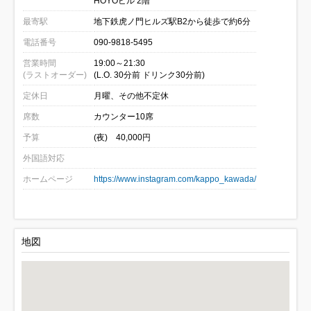
HOYOビル 2階
最寄駅
地下鉄虎ノ門ヒルズ駅B2から徒歩で約6分
電話番号
090-9818-5495
営業時間
19:00～21:30
(ラストオーダー)
(L.O. 30分前 ドリンク30分前)
定休日
月曜、その他不定休
席数
カウンター10席
予算
(夜) 40,000円
外国語対応
ホームページ
https://www.instagram.com/kappo_kawada/
地図